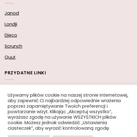
Janod
Londji
Djeco
Scrunch
Quut
PRZYDATNE LINKI
Koszyk
Używamy plików cookie na naszej stronie internetowej,
aby zapewnić Ci najbardziej odpowiednie wrażenia
Moje konto
poprzez zapamiętywanie Twoich preferencji i
powtarzanie wizyt. Klikając „Akceptuj wszystko”,
Zamówienie
wyrażasz zgodę na używanie WSZYSTKICH plików
cookie. Możesz jednak odwiedzić „Ustawienia
ciasteczek”, aby wyrazić kontrolowaną zgodę.