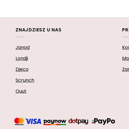
ZNAJDZIESZ U NAS
PR
Janod
Ko
Londji
Mo
Djeco
Za
Scrunch
Quut