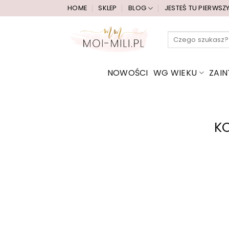
Przewiń
HOME
SKLEP
BLOG
JESTEŚ TU PIERWSZ
do
zawartości
Szukaj:
NOWOŚCI
WG WIEKU
ZAI
K