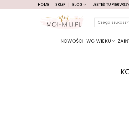
Przewiń
HOME
SKLEP
BLOG
JESTEŚ TU PIERWSZ
do
zawartości
Szukaj:
NOWOŚCI
WG WIEKU
ZAI
K