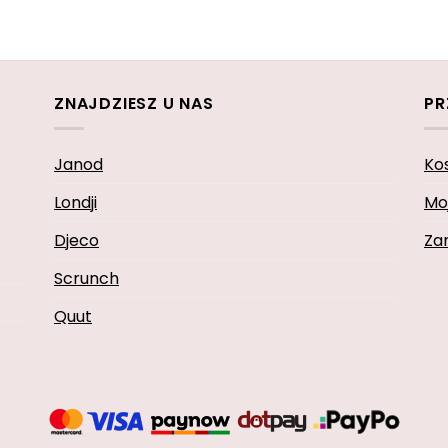
ZNAJDZIESZ U NAS
PR
Janod
Ko
Londji
Mo
Djeco
Za
Scrunch
Quut