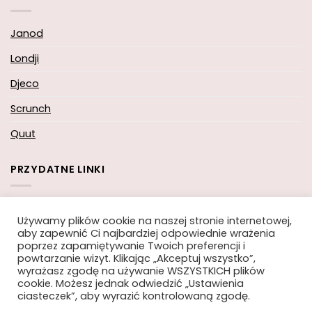
Janod
Londji
Djeco
Scrunch
Quut
PRZYDATNE LINKI
Koszyk
Używamy plików cookie na naszej stronie internetowej,
Moje konto
aby zapewnić Ci najbardziej odpowiednie wrażenia
poprzez zapamiętywanie Twoich preferencji i
Zamówienie
powtarzanie wizyt. Klikając „Akceptuj wszystko”,
wyrażasz zgodę na używanie WSZYSTKICH plików
cookie. Możesz jednak odwiedzić „Ustawienia
ciasteczek”, aby wyrazić kontrolowaną zgodę.