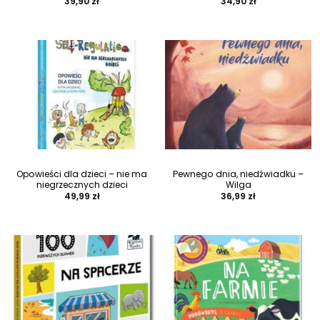
39,90
zł
34,90
zł
Opowieści dla dzieci – nie ma
Pewnego dnia, niedźwiadku –
niegrzecznych dzieci
Wilga
49,99
zł
36,99
zł