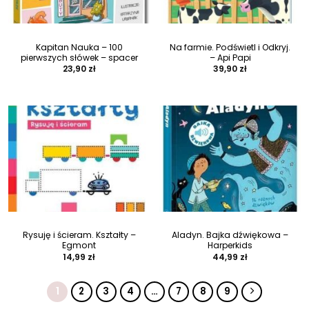
Kapitan Nauka – 100
Na farmie. Podświetl i Odkryj.
pierwszych słówek – spacer
– Api Papi
23,90
zł
39,90
zł
Rysuję i ścieram. Kształty –
Aladyn. Bajka dźwiękowa –
Egmont
Harperkids
14,99
zł
44,99
zł
1
2
3
4
…
7
8
9