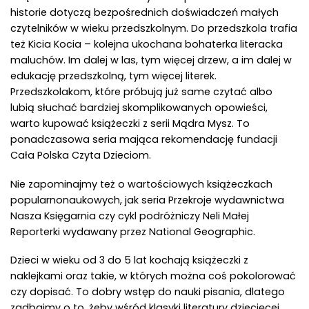
historie dotyczą bezpośrednich doświadczeń małych
czytelników w wieku przedszkolnym. Do przedszkola trafia
też Kicia Kocia – kolejna ukochana bohaterka literacka
maluchów. Im dalej w las, tym więcej drzew, a im dalej w
edukację przedszkolną, tym więcej literek.
Przedszkolakom, które próbują już same czytać albo
lubią słuchać bardziej skomplikowanych opowieści,
warto kupować książeczki z serii Mądra Mysz. To
ponadczasowa seria mająca rekomendację fundacji
Cała Polska Czyta Dzieciom.
Nie zapominajmy też o wartościowych książeczkach
popularnonaukowych, jak seria Przekroje wydawnictwa
Nasza Księgarnia czy cykl podróżniczy Neli Małej
Reporterki wydawany przez National Geographic.
Dzieci w wieku od 3 do 5 lat kochają książeczki z
naklejkami oraz takie, w których można coś pokolorować
czy dopisać. To dobry wstęp do nauki pisania, dlatego
zadbajmy o to, żeby wśród klasyki literatury dziecięcej