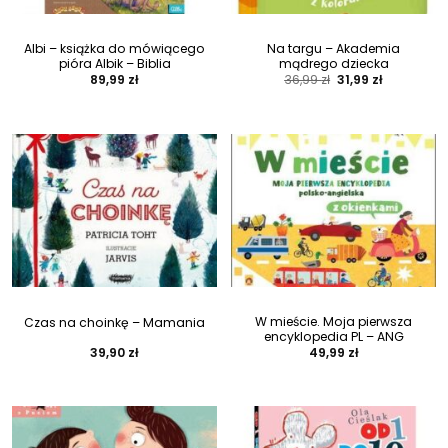
Albi – książka do mówiącego
Na targu – Akademia
pióra Albik – Biblia
mądrego dziecka
Pierwotna
Aktualna
89,99
zł
36,99
zł
31,99
zł
cena
cena
wynosiła:
wynosi:
36,99 zł.
31,99 zł.
W mieście. Moja pierwsza
Czas na choinkę – Mamania
encyklopedia PL – ANG
39,90
zł
49,99
zł