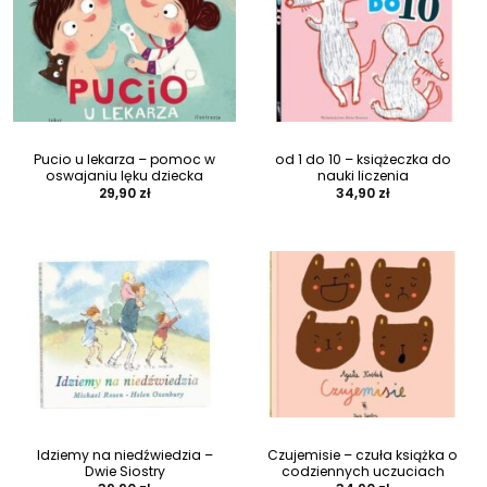
Pucio u lekarza – pomoc w
od 1 do 10 – książeczka do
oswajaniu lęku dziecka
nauki liczenia
29,90
zł
34,90
zł
Idziemy na niedźwiedzia –
Czujemisie – czuła książka o
Dwie Siostry
codziennych uczuciach