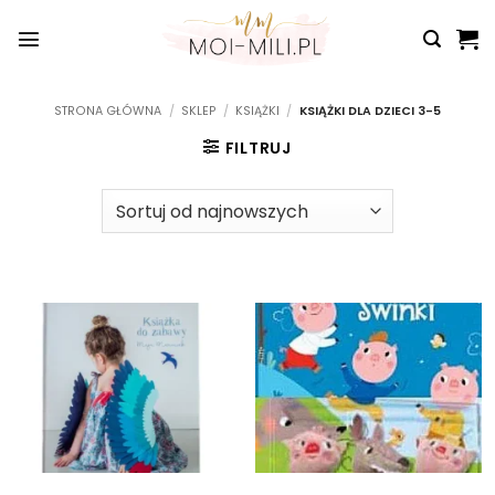
Przewiń
do
zawartości
STRONA GŁÓWNA
/
SKLEP
/
KSIĄŻKI
/
KSIĄŻKI DLA DZIECI 3-5
FILTRUJ