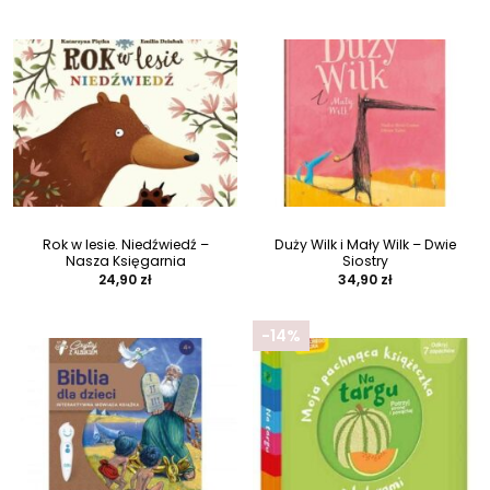
Rok w lesie. Niedźwiedź –
Duży Wilk i Mały Wilk – Dwie
Nasza Księgarnia
Siostry
24,90
zł
34,90
zł
-14%