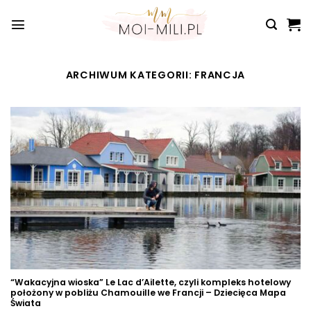
Przewiń
do
zawartości
ARCHIWUM KATEGORII:
FRANCJA
“Wakacyjna wioska” Le Lac d’Ailette, czyli kompleks hotelowy
położony w pobliżu Chamouille we Francji – Dziecięca Mapa
Świata