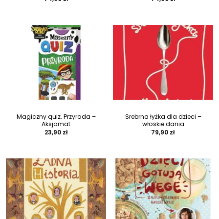
Magiczny quiz. Przyroda –
Srebrna łyżka dla dzieci –
Aksjomat
włoskie dania
23,90
zł
79,90
zł