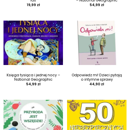
las
– National Geographic
19,99
zł
54,99
zł
Księga tysiąca i jednej nocy –
Odpowiedz mi! Dzieci pytają
National Geographic
o intymne sprawy
54,99
zł
44,90
zł