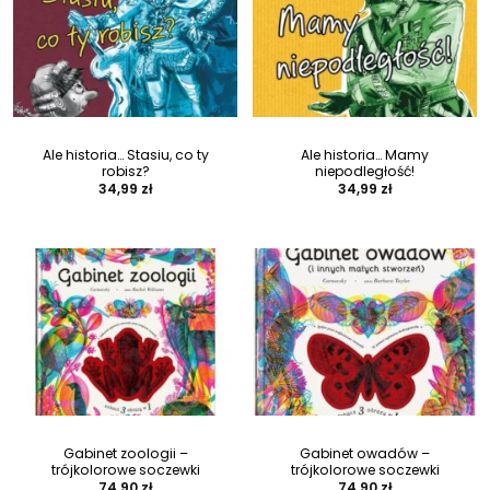
Ale historia… Stasiu, co ty
Ale historia… Mamy
robisz?
niepodległość!
34,99
zł
34,99
zł
Gabinet zoologii –
Gabinet owadów –
trójkolorowe soczewki
trójkolorowe soczewki
74,90
zł
74,90
zł