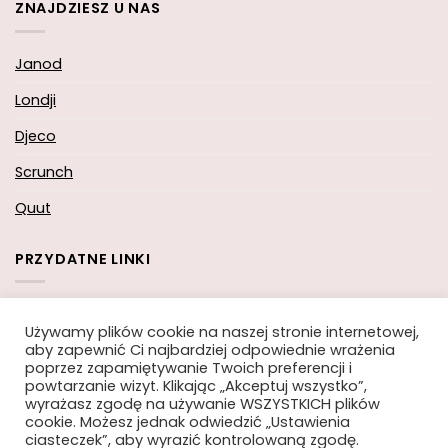
ZNAJDZIESZ U NAS
Janod
Londji
Djeco
Scrunch
Quut
PRZYDATNE LINKI
Koszyk
Używamy plików cookie na naszej stronie internetowej,
aby zapewnić Ci najbardziej odpowiednie wrażenia
Moje konto
poprzez zapamiętywanie Twoich preferencji i
powtarzanie wizyt. Klikając „Akceptuj wszystko”,
Zamówienie
wyrażasz zgodę na używanie WSZYSTKICH plików
cookie. Możesz jednak odwiedzić „Ustawienia
ciasteczek”, aby wyrazić kontrolowaną zgodę.