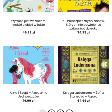
Przyroda jest wszędzie! –
50 niebezpiecznych zabaw,
wokół ciebie i w tobie
których nie powinieneś
zabraniać dziecku
49,99
zł
34,99
zł
Alina i Szept – Akademia
Księga Ludensona – Zofia
Jednorożców
Stanecka – Agora
16,99
zł
44,99
zł