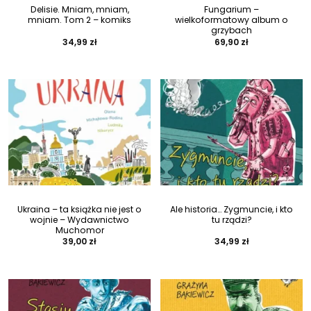
Delisie. Mniam, mniam,
Fungarium –
mniam. Tom 2 – komiks
wielkoformatowy album o
grzybach
34,99
zł
69,90
zł
Ukraina – ta książka nie jest o
Ale historia… Zygmuncie, i kto
wojnie – Wydawnictwo
tu rządzi?
Muchomor
39,00
zł
34,99
zł