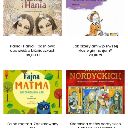
Hania i Hania – baśniowa
Jak przeżyłam w pierwszej
opowieść o bliźniaczkach
klasie gimnazjum?
39,00
zł
29,00
zł
Fajna matma. Zaczarowany
Skarbnica mitów nordyckich