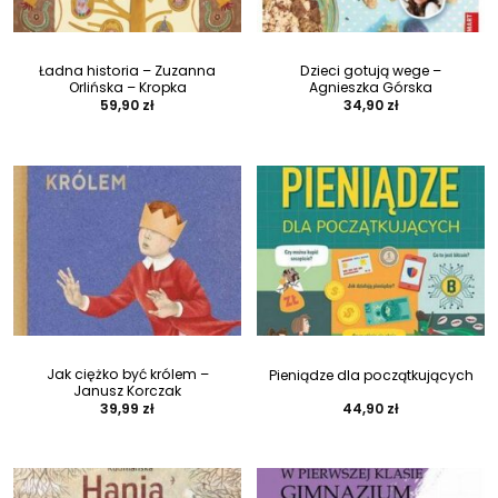
Ładna historia – Zuzanna
Dzieci gotują wege –
Orlińska – Kropka
Agnieszka Górska
59,90
zł
34,90
zł
Jak ciężko być królem –
Pieniądze dla początkujących
Janusz Korczak
39,99
zł
44,90
zł