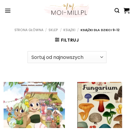
Przewiń
do
zawartości
STRONA GŁÓWNA
/
SKLEP
/
KSIĄŻKI
/
KSIĄŻKI DLA DZIECI 9-12
FILTRUJ