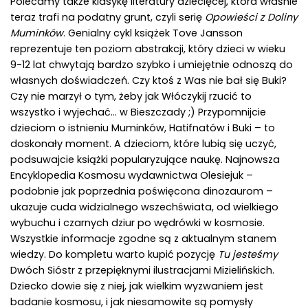
Polecamy także klasykę literatury dziecięcej, która właśnie
teraz trafi na podatny grunt, czyli serię
Opowieści z Doliny
Muminków
. Genialny cykl książek Tove Jansson
reprezentuje ten poziom abstrakcji, który dzieci w wieku
9-12 lat chwytają bardzo szybko i umiejętnie odnoszą do
własnych doświadczeń. Czy ktoś z Was nie bał się Buki?
Czy nie marzył o tym, żeby jak Włóczykij rzucić to
wszystko i wyjechać… w Bieszczady ;) Przypomnijcie
dzieciom o istnieniu Muminków, Hatifnatów i Buki – to
doskonały moment.
A dzieciom, które lubią się uczyć,
podsuwajcie książki popularyzujące naukę. Najnowsza
Encyklopedia Kosmosu wydawnictwa Olesiejuk –
podobnie jak poprzednia poświęcona dinozaurom –
ukazuje cuda widzialnego wszechświata, od wielkiego
wybuchu i czarnych dziur po wędrówki w kosmosie.
Wszystkie informacje zgodne są z aktualnym stanem
wiedzy. Do kompletu warto kupić pozycję
Tu jesteśmy
Dwóch Sióstr z przepięknymi ilustracjami Mizielińskich.
Dziecko dowie się z niej, jak wielkim wyzwaniem jest
badanie kosmosu, i jak niesamowite są pomysły