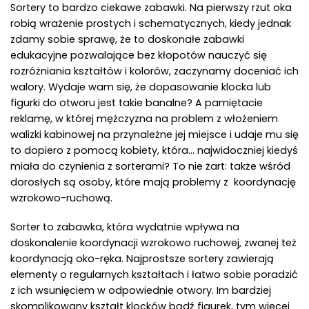
Sortery to bardzo ciekawe zabawki. Na pierwszy rzut oka
robią wrażenie prostych i schematycznych, kiedy jednak
zdamy sobie sprawę, że to doskonałe zabawki
edukacyjne pozwalające bez kłopotów nauczyć się
rozróżniania kształtów i kolorów, zaczynamy doceniać ich
walory. Wydaje wam się, że dopasowanie klocka lub
figurki do otworu jest takie banalne? A pamiętacie
reklamę, w której mężczyzna na problem z włożeniem
walizki kabinowej na przynależne jej miejsce i udaje mu się
to dopiero z pomocą kobiety, która… najwidoczniej kiedyś
miała do czynienia z sorterami? To nie żart: także wśród
dorosłych są osoby, które mają problemy z koordynację
wzrokowo-ruchową.
Sorter to zabawka, która wydatnie wpływa na
doskonalenie koordynacji wzrokowo ruchowej, zwanej też
koordynacją oko-ręka. Najprostsze sortery zawierają
elementy o regularnych kształtach i łatwo sobie poradzić
z ich wsunięciem w odpowiednie otwory. Im bardziej
skomplikowany kształt klocków bądź figurek, tym więcej