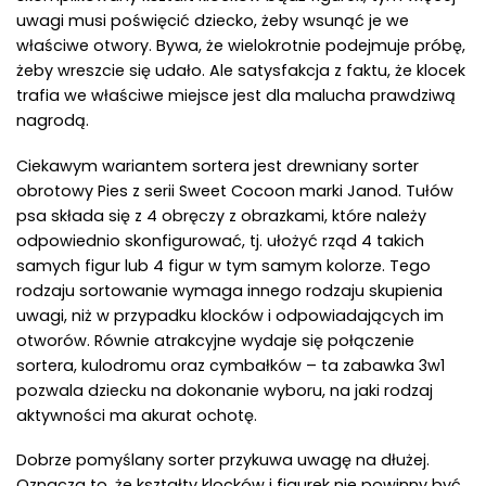
uwagi musi poświęcić dziecko, żeby wsunąć je we
właściwe otwory. Bywa, że wielokrotnie podejmuje próbę,
żeby wreszcie się udało. Ale satysfakcja z faktu, że klocek
trafia we właściwe miejsce jest dla malucha prawdziwą
nagrodą.
Ciekawym wariantem sortera jest drewniany sorter
obrotowy Pies z serii Sweet Cocoon marki Janod. Tułów
psa składa się z 4 obręczy z obrazkami, które należy
odpowiednio skonfigurować, tj. ułożyć rząd 4 takich
samych figur lub 4 figur w tym samym kolorze. Tego
rodzaju sortowanie wymaga innego rodzaju skupienia
uwagi, niż w przypadku klocków i odpowiadających im
otworów. Równie atrakcyjne wydaje się połączenie
sortera, kulodromu oraz cymbałków – ta zabawka 3w1
pozwala dziecku na dokonanie wyboru, na jaki rodzaj
aktywności ma akurat ochotę.
Dobrze pomyślany sorter przykuwa uwagę na dłużej.
Oznacza to, że kształty klocków i figurek nie powinny być