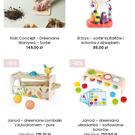
Kids Concept – Drewniane
B.toys – sorter kształtów i
Warzywa – Sorter
kolorów z dźwiękiem
149,00
zł
85,00
zł
-10%
-10%
Janod – drewniane cymbałki
Janod – drewniana
z kulodromem – pure
układanka – sortowanie
kolorów
Pierwotna
Aktualna
Pierwotna
Aktualna
139,00
zł
125,10
zł
145,00
zł
130,50
zł