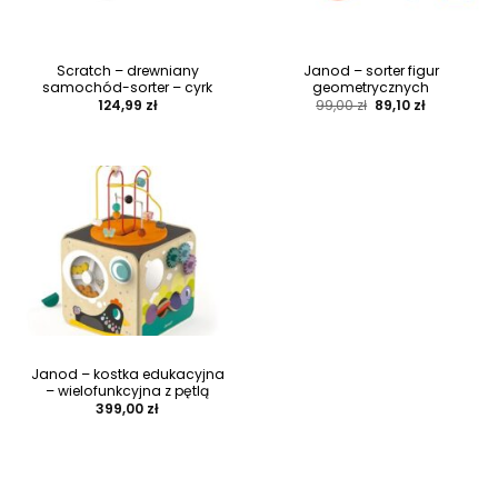
Scratch – drewniany
Janod – sorter figur
samochód-sorter – cyrk
geometrycznych
Pierwotna
Aktualna
124,99
zł
99,00
zł
89,10
zł
cena
cena
wynosiła:
wynosi:
99,00 zł.
89,10 zł.
Janod – kostka edukacyjna
– wielofunkcyjna z pętlą
399,00
zł