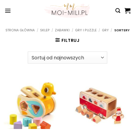
Przewiń
do
zawartości
STRONA GŁÓWNA
/
SKLEP
/
ZABAWKI
/
GRY I PUZZLE
/
GRY
/
SORTERY
FILTRUJ