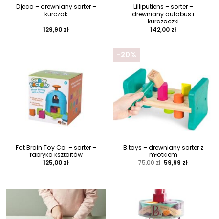
Djeco – drewniany sorter –
Lilliputiens – sorter –
kurczak
drewniany autobus i
kurczaczki
129,90
zł
142,00
zł
-20%
Fat Brain Toy Co. – sorter –
B.toys – drewniany sorter z
fabryka kształtów
młotkiem
Pierwotna
Aktualna
125,00
zł
75,00
zł
59,99
zł
cena
cena
wynosiła:
wynosi:
75,00 zł.
59,99 zł.