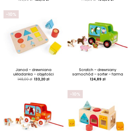
cena
cena
cena
cena
wynosiła:
wynosi:
wynosiła:
wynosi:
139,00 zł.
125,10 zł.
145,00 zł.
130,50 zł.
-10%
Janod – drewniana
Scratch – drewniany
układanka – objętości
samochód – sorter – farma
Pierwotna
Aktualna
148,00
zł
133,20
zł
124,89
zł
cena
cena
wynosiła:
wynosi:
148,00 zł.
133,20 zł.
-10%