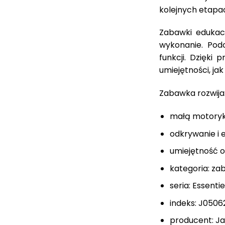
kolejnych etapa
Zabawki edukacy
wykonanie. Podc
funkcji. Dzięki
umiejętności, jak
Zabawka rozwija
małą motory
odkrywanie i
umiejętność o
kategoria: za
seria: Essentie
indeks: J0506
producent: J