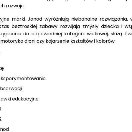
ch rozwoju.
jne marki Janod wyróżniają niebanalne rozwiązania, 
zas beztroskiej zabawy rozwijają zmysły dziecka i w
 przypisaniu do odpowiedniej kategorii wiekowej, służą
 motoryka dłoni czy kojarzenie kształtów i kolorów.
:
kę
 eksperymentowanie
bserwacji
bawki edukacyjne
l
2
anod