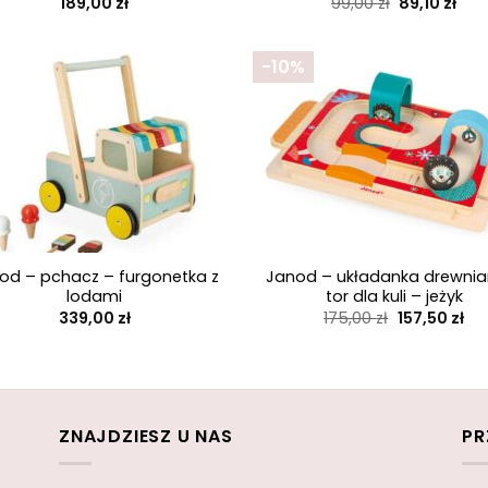
Pierwotna
Akt
189,00
zł
99,00
zł
89,10
zł
cena
cen
wynosiła:
wyn
99,00 zł.
89,10
-10%
+
od – pchacz – furgonetka z
Janod – układanka drewnia
lodami
tor dla kuli – jeżyk
Pierwotna
Ak
339,00
zł
175,00
zł
157,50
zł
cena
ce
wynosiła:
wyn
175,00 zł.
157
ZNAJDZIESZ U NAS
PR