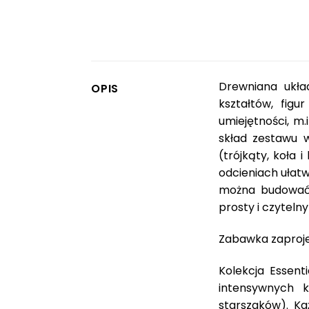
Drewniana ukła
OPIS
kształtów, figu
umiejętności, m.
skład zestawu 
(trójkąty, koła
odcieniach ułat
można budować 
prosty i czyteln
Zabawka zaprojek
Kolekcja Essent
intensywnych k
starszaków). K