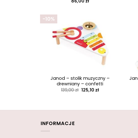
86,00
zł
-10%
+
+
Janod – stolik muzyczny –
Jan
drewniany – confetti
Pierwotna
Aktualna
139,00
zł
125,10
zł
cena
cena
wynosiła:
wynosi:
139,00 zł.
125,10 zł.
INFORMACJE