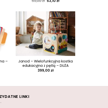
ualna
Pierwotna
Aktualna
59,00
zł
53,10
zł
a
cena
cena
osi:
wynosiła:
wynosi:
 zł.
59,00 zł.
53,10 zł.
+
na –
Janod – Wielofunkcyjna kostka
edukacyjna z pętlą – DUŻA
tualna
399,00
zł
na
osi:
,50 zł.
ZYDATNE LINKI