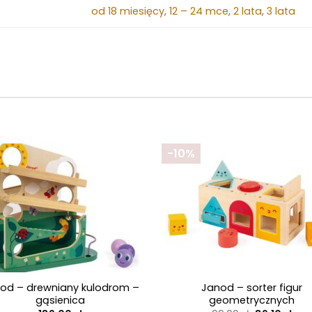
od 18 miesięcy
,
12 – 24 mce
,
2 lata
,
3 lata
-10%
+
od – drewniany kulodrom –
Janod – sorter figur
gąsienica
geometrycznych