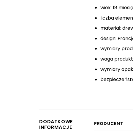
wiek: 18 miesi
liczba elemen
materiał: drew
design: Francj
wymiary produk
waga produktu
wymiary opako
bezpieczeństw
DODATKOWE
PRODUCENT
INFORMACJE