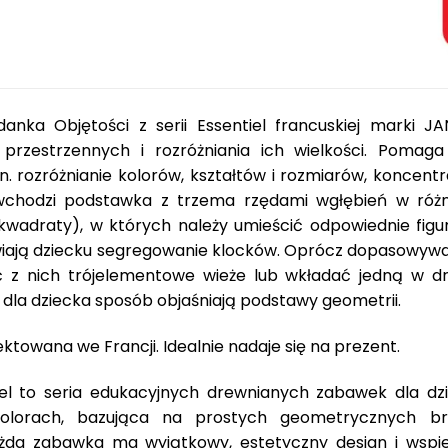
1
4
8
,
0
danka Objętości z serii Essentiel francuskiej marki
0
r przestrzennych i rozróżniania ich wielkości. Pomag
in. rozróżnianie kolorów, kształtów i rozmiarów, koncent
z
wchodzi podstawka z trzema rzędami wgłębień w różny
ł
 i kwadraty), w których należy umieścić odpowiednie fi
.
wiają dziecku segregowanie klocków. Oprócz dopasowywan
z nich trójelementowe wieże lub wkładać jedną w dru
y dla dziecka sposób objaśniają podstawy geometrii.
towana we Francji. Idealnie nadaje się na prezent.
iel to seria edukacyjnych drewnianych zabawek dla dzi
olorach, bazująca na prostych geometrycznych bry
ażda zabawka ma wyjątkowy, estetyczny design i wsp