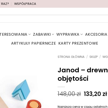
Y RAZ?
WSPÓŁPRACA
NTERESOWANIA
ZABAWKI
WYPRAWKA
AKCESORIA
ARTYKUŁY PAPIERNICZE
KARTY PREZENTOWE
STRONA GŁÓWNA
/
SKLEP
/
WG
Janod – drewn
objętości
P
148,00
zł
133,20
zł
i
e
Najniższa cena w ciągu ostatnich