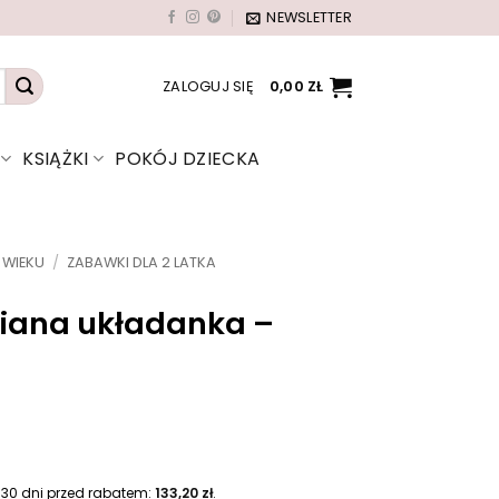
NEWSLETTER
ZALOGUJ SIĘ
0,00
ZŁ
KSIĄŻKI
POKÓJ DZIECKA
 WIEKU
/
ZABAWKI DLA 2 LATKA
iana układanka –
A
k
t
 30 dni przed rabatem:
133,20
zł
.