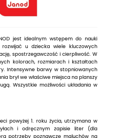
,
2
0
z
 JANOD jest idealnym wstępem do nauki
ł
a rozwijać u dziecka wiele kluczowych
.
rację, spostrzegawczość i cierpliwość. W
ch kolorach, rozmiarach i kształtach
gury. Intensywne barwy w stopniowanych
ia brył we właściwe miejsca na planszy
gą. Wszystkie możliwości układania w
eci powyżej 1. roku życia, utrzymana w
łach i odręcznym zapisie liter (dla
iera potrzeby poznawcze maluchów na