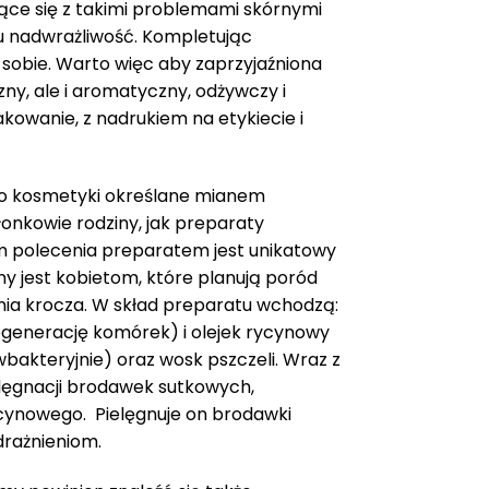
ące się z takimi problemami skórnymi
u nadwrażliwość. Kompletując
obie. Warto więc aby zaprzyjaźniona
zny, ale i aromatyczny, odżywczy i
wanie, z nadrukiem na etykiecie i
o kosmetyki określane mianem
łonkowie rodziny, jak preparaty
m polecenia preparatem jest unikatowy
y jest kobietom, które planują poród
ania krocza. W skład preparatu wchodzą:
regenerację komórek) i olejek rycynowy
wbakteryjnie) oraz wosk pszczeli. Wraz z
elęgnacji brodawek sutkowych,
ycynowego. Pielęgnuje on brodawki
drażnieniom.