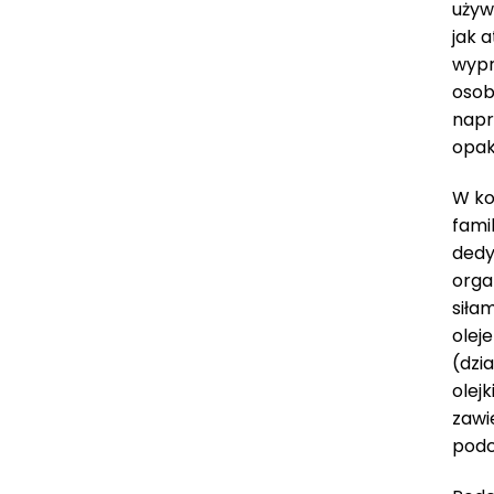
używ
jak 
wypr
osob
napr
opak
W ko
fami
dedy
orga
siła
olej
(dzi
olej
zawi
podc