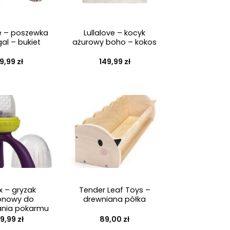
n
+
e
ve – poszewka
Lullalove – kocyk
w
al – bukiet
ażurowy boho – kokos
e
d
9,99
zł
149,99
zł
ł
u
g
n
a
j
n
o
+
w
s
x – gryzak
Tender Leaf Toys –
konowy do
drewniana półka
z
nia pokarmu
y
9,99
zł
89,00
zł
c