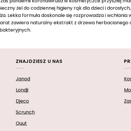
zas pandemii koronawirusa w kosmetyczce przyszłej mam
eczny żel do codziennej higieny rąk dla dzieci i dorosłych
lża. Lekka formuła doskonale się rozprowadza i wchłania 
arat zawiera naturalny ekstrakt z drzewa herbacianego o
bakteryjnych.
ZNAJDZIESZ U NAS
PR
Janod
Ko
Londji
Mo
Djeco
Za
Scrunch
Quut