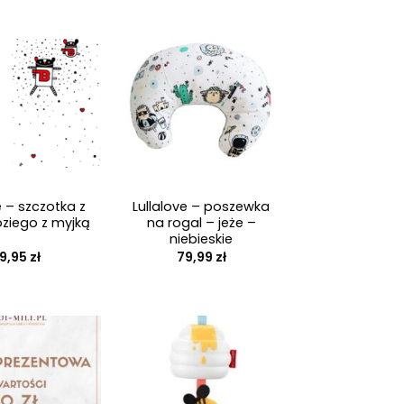
h
+
e – szczotka z
Lullalove – poszewka
oziego z myjką
na rogal – jeże –
niebieskie
9,95
zł
79,99
zł