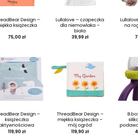
+
+
readBear Design –
Lullalove – czapeczka
Lullalo
iękka książeczka
dla niemowlaka –
na rog
biała
75,00
zł
39,99
zł
7
+
+
readBear Design –
ThreadBear Design –
B.bo
książeczka
miękka książeczka –
sili
aktywnościowa
mój ogród
podawa
119,90
zł
119,90
zł
4