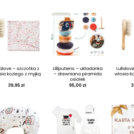
+
+
lalove – szczotka z
Lilliputiens – układanka
Lullalov
sia koziego z myjką
– drewniana piramida
włosia k
osiołek
39,95
zł
95,00
zł
3