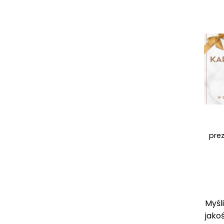
+
pre
Myśl
jako