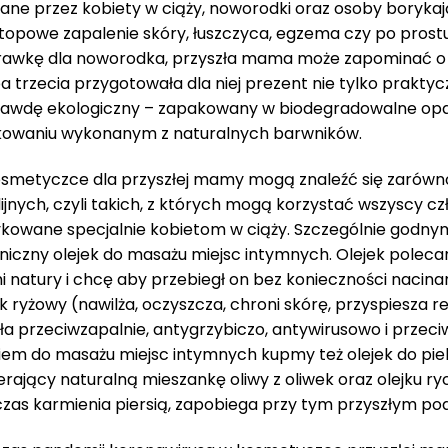
ane przez kobiety w ciąży, noworodki oraz osoby borykaj
atopowe zapalenie skóry, łuszczyca, egzema czy po prost
awkę dla noworodka, przyszła mama może zapominać o s
a trzecia przygotowała dla niej prezent nie tylko praktyc
awdę ekologiczny – zapakowany w biodegradowalne opako
owaniu wykonanym z naturalnych barwników.
smetyczce dla przyszłej mamy mogą znaleźć się zarówn
lijnych, czyli takich, z których mogą korzystać wszyscy cz
kowane specjalnie kobietom w ciąży. Szczególnie godny
niczny olejek do masażu miejsc intymnych. Olejek polecan
mi natury i chcę aby przebiegł on bez konieczności nacin
ek ryżowy (nawilża, oczyszcza, chroni skórę, przyspiesza 
ała przeciwzapalnie, antygrzybiczo, antywirusowo i przeci
kiem do masażu miejsc intymnych kupmy też olejek do pi
erający naturalną mieszankę oliwy z oliwek oraz olejku r
zas karmienia piersią, zapobiega przy tym przyszłym po