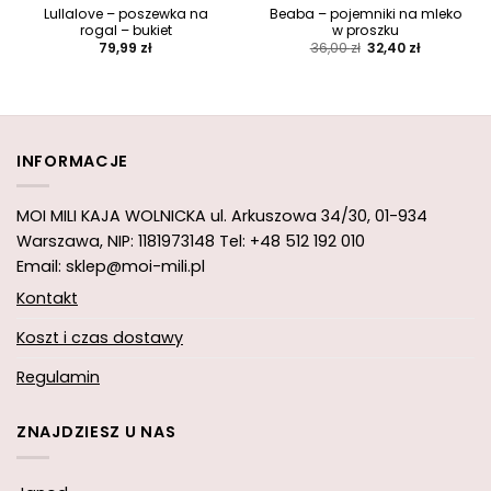
Lullalove – poszewka na
Beaba – pojemniki na mleko
rogal – bukiet
w proszku
Pierwotna
Aktualna
79,99
zł
36,00
zł
32,40
zł
cena
cena
wynosiła:
wynosi:
36,00 zł.
32,40 zł.
INFORMACJE
MOI MILI KAJA WOLNICKA
ul. Arkuszowa 34/30,
01-934
Warszawa, NIP: 1181973148
Tel: +48 512 192 010
Email: sklep@moi-mili.pl
Kontakt
Koszt i czas dostawy
Regulamin
ZNAJDZIESZ U NAS