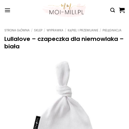
Przewiń
do
zawartości
STRONA GŁÓWNA
/
SKLEP
/
WYPRAWKA
/
KĄPIEL I PRZEWIJANIE
/
PIELĘGNACJA
Lullalove – czapeczka dla niemowlaka –
biała