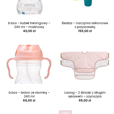
b.box – kubek treningowy –
Beaba – naczynia silikonowe
240 ml – malinowy
z przyssawką
40,00
zł
155,00
zł
b.box – bidon ze słomką –
Lassig – 2 śliniaki z długim
240 ml
rękawem – szynszyla
69,00
zł
99,00
zł
-10%