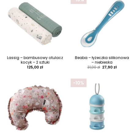
Lassig – bambusowy otulacz
Beaba – łyżeczka silikonowa
kocyk – 2 sztuki
– niebieska
Pierwotna
Aktualna
125,00
zł
31,00
zł
27,90
zł
cena
cena
wynosiła:
wynosi:
31,00 zł.
27,90 zł.
-10%