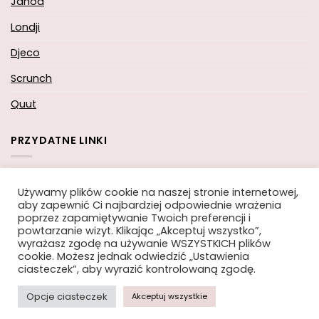
Janod
Londji
Djeco
Scrunch
Quut
PRZYDATNE LINKI
Koszyk
Używamy plików cookie na naszej stronie internetowej,
aby zapewnić Ci najbardziej odpowiednie wrażenia
Moje konto
poprzez zapamiętywanie Twoich preferencji i
powtarzanie wizyt. Klikając „Akceptuj wszystko”,
Zamówienie
wyrażasz zgodę na używanie WSZYSTKICH plików
cookie. Możesz jednak odwiedzić „Ustawienia
ciasteczek”, aby wyrazić kontrolowaną zgodę.
Opcje ciasteczek
Akceptuj wszystkie
Copyright 2026 ©
Moi-Mili.pl