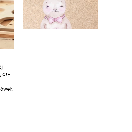
ój
, czy
azówek