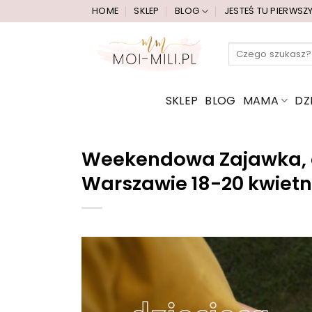
Przewiń
HOME
SKLEP
BLOG
JESTEŚ TU PIERWSZ
do
zawartości
Szukaj:
SKLEP
BLOG
MAMA
DZ
Weekendowa Zajawka, cz
Warszawie 18-20 kwietn