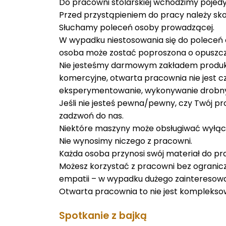
Do pracowni stolarskiej wchodzimy pojedyn
Przed przystąpieniem do pracy należy sk
Słuchamy poleceń osoby prowadzącej.
W wypadku niestosowania się do poleceń o
osoba może zostać poproszona o opuszcz
Nie jesteśmy darmowym zakładem produkcy
komercyjne, otwarta pracownia nie jest cz
eksperymentowanie, wykonywanie drobny
Jeśli nie jesteś pewna/pewny, czy Twój p
zadzwoń do nas.
Niektóre maszyny może obsługiwać wyłąc
Nie wynosimy niczego z pracowni.
Każda osoba przynosi swój materiał do pr
Możesz korzystać z pracowni bez ogranic
empatii – w wypadku dużego zainteresowa
Otwarta pracownia to nie jest kompleksowe
Spotkanie z bajką