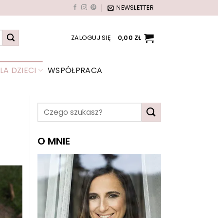
NEWSLETTER
ZALOGUJ SIĘ
0,00
ZŁ
A DZIECI
WSPÓŁPRACA
O MNIE