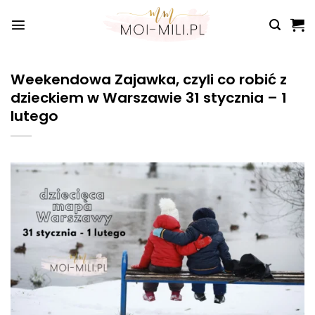
Przewiń
do
zawartości
Weekendowa Zajawka, czyli co robić z
dzieckiem w Warszawie 31 stycznia – 1
lutego