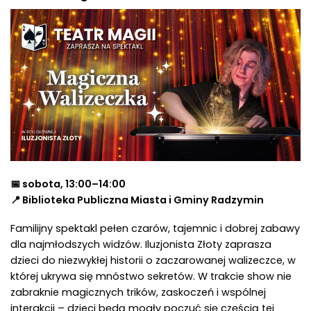
📅 sobota, 13:00–14:00
📍 Biblioteka Publiczna Miasta i Gminy Radzymin
Familijny spektakl pełen czarów, tajemnic i dobrej zabawy
dla najmłodszych widzów. Iluzjonista Złoty zaprasza
dzieci do niezwykłej historii o zaczarowanej walizeczce, w
której ukrywa się mnóstwo sekretów. W trakcie show nie
zabraknie magicznych trików, zaskoczeń i wspólnej
interakcji – dzieci będą mogły poczuć się częścią tej