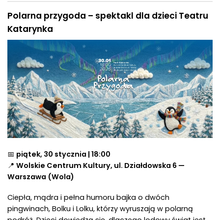
Polarna przygoda – spektakl dla dzieci Teatru
Katarynka
📅
piątek, 30 stycznia | 18:00
📍
Wolskie Centrum Kultury, ul. Działdowska 6 —
Warszawa (Wola)
Ciepła, mądra i pełna humoru bajka o dwóch
pingwinach, Bolku i Lolku, którzy wyruszają w polarną
podróż. Dzieci dowiedzą się, dlaczego lodowy świat jest