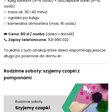
✅ kulig saniami (4–6 osób) + doczepiane sanki (6–10
osób)
✅ trasa ok. 30–40 minut
✅ ognisko po kuligu
✅ kameralna atmosfera (max. 16 osób)
🎟
Cena: 80 zł / osoba
(dzieci i dorośli)
📞
Zapisy telefoniczne:
531 990 022
To jedna z tych atrakcji, które dzieci wspominają jeszcze
długo po powrocie do domu ❄️✨
Rodzinne soboty: szyjemy czapki z
pomponami