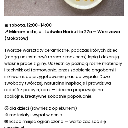
📅 sobota, 12:00–14:00
📍 Mikromiasto, ul. Ludwika Narbutta 27a — Warszawa
(Mokotów)
Twórcze warsztaty ceramiczne, podczas których dzieci
(mogą uczestniczyć razem z rodzicem) lepią i dekorują
własne prace z gliny. Uczestnicy poznają różne materiały
i techniki: od formowania, przez zdobienie angobami i
szkliwami, po przygotowanie prac do wypału. Dużo
swobody twórczej, naturalne inspiracje i prawdziwa
radość z pracy rękami — idealna propozycja na
spokojne, kreatywne sobotnie popołudnie.
🧒 dla dzieci (również z opiekunem)
🎨 materiały i wypał w cenie
🎟 liczba miejsc ograniczona — warto zapisać się
wcześniej