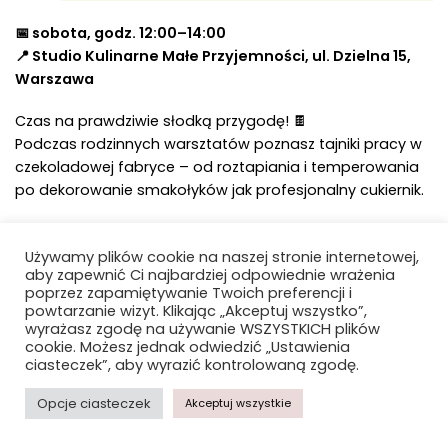
📅 sobota, godz. 12:00–14:00
📍 Studio Kulinarne Małe Przyjemności, ul. Dzielna 15,
Warszawa
Czas na prawdziwie słodką przygodę! 🍫
Podczas rodzinnych warsztatów poznasz tajniki pracy w
czekoladowej fabryce – od roztapiania i temperowania
po dekorowanie smakołyków jak profesjonalny cukiernik.
Dzieci i rodzice wspólnie przygotują:
✅ kardamonowe bułeczki z polewą czekoladową
Używamy plików cookie na naszej stronie internetowej,
aby zapewnić Ci najbardziej odpowiednie wrażenia
✅ mus czekoladowy z owocami
poprzez zapamiętywanie Twoich preferencji i
✅ bananowe muffiny z kawałkami czekolady
powtarzanie wizyt. Klikając „Akceptuj wszystko”,
wyrażasz zgodę na używanie WSZYSTKICH plików
Każdy uczestnik wraca do domu nie tylko z pysznymi
cookie. Możesz jednak odwiedzić „Ustawienia
ciasteczek”, aby wyrazić kontrolowaną zgodę.
wypiekami, ale też z porcją kulinarnych umiejętności i
fantastycznych wspomnień.
Opcje ciasteczek
Akceptuj wszystkie
Uwaga — liczba miejsc ograniczona, bilety szybko znikają!