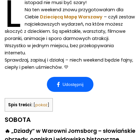
L
istopad nie musi być szary!
Na ten weekend znowu przygotowałam dla
Ciebie
Dziecięcą Mapę Warszawy
– czyli zestaw
najciekawszych wydarzeń, na które możesz
skoczyć z dzieckiem. Są spektakle, warsztaty, filmowe
poranki, animacje i sporo darmowych atrakcji.
Wszystko w jednym miejscu, bez przekopywania
internetu.
Sprawdzaj, zapisuj i działaj – niech weekend będzie fajny,
ciepły i pełen uśmiechów. 💛
Spis treści:
[
pokaż
]
SOBOTA
🔥
„Dziady” w Warowni Jomsborg – słowiańskie
obrzędy, ogniska i widowisko historyczne