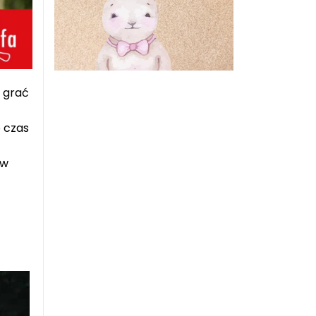
y grać
 czas
 w