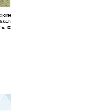
olanie
skich,
“na 30