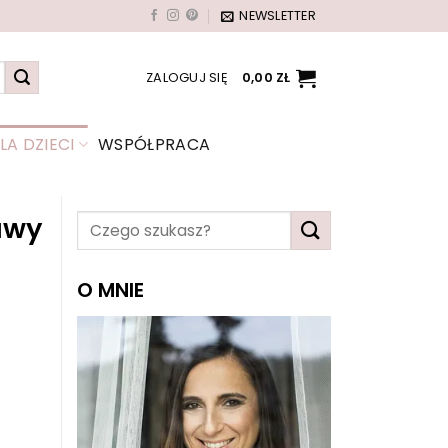
NEWSLETTER
ZALOGUJ SIĘ
0,00
ZŁ
A DZIECI
WSPÓŁPRACA
awy
O MNIE