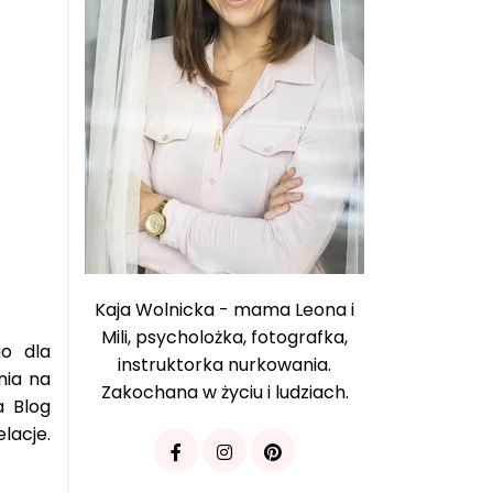
Kaja Wolnicka - mama Leona i
Mili, psycholożka, fotografka,
go dla
instruktorka nurkowania.
nia na
Zakochana w życiu i ludziach.
a Blog
lacje.