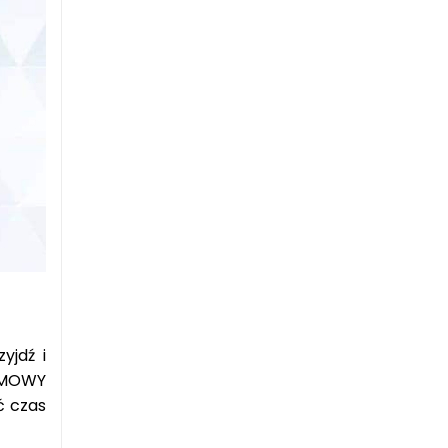
yjdź i
ARMOWY
ć czas