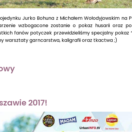
pojedynku Jurko Bohuna z Michałem Wołodyjowskim na P
rzenie wzbogacone zostanie o pokaz husarii oraz pol
stkich fanów potyczek przewidzieliśmy specjalny pokaz 
my warsztaty garncarstwa, kaligrafii oraz tkactwa ;)
zowy
szawie
2017!