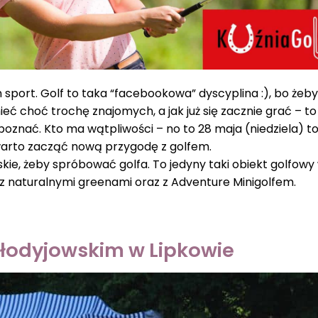
sport. Golf to taka “facebookowa” dyscyplina :), bo żeb
ieć choć trochę znajomych, a jak już się zacznie grać – to
znać. Kto ma wątpliwości – no to 28 maja (niedziela) to
 warto zacząć nową przygodę z golfem.
ie, żeby spróbować golfa. To jedyny taki obiekt golfowy
z naturalnymi greenami oraz z Adventure Minigolfem.
ołodyjowskim w
Lipkowie