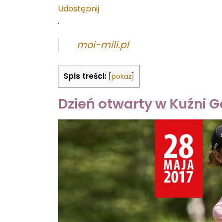
Udostępnij
.
moi-mili.pl
Spis treści:
[
pokaż
]
Dzień otwarty w Kuźni G