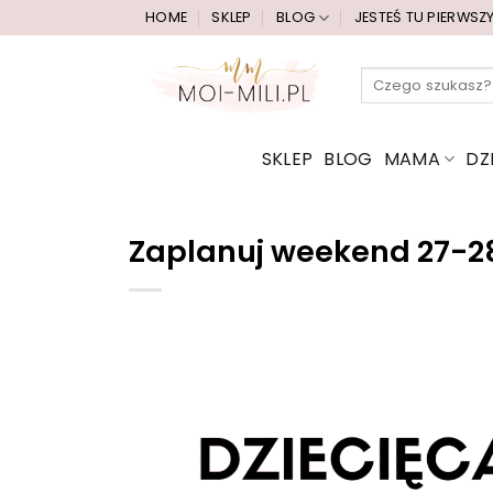
Przewiń
HOME
SKLEP
BLOG
JESTEŚ TU PIERWSZ
do
zawartości
Szukaj:
SKLEP
BLOG
MAMA
DZ
Zaplanuj weekend 27-2