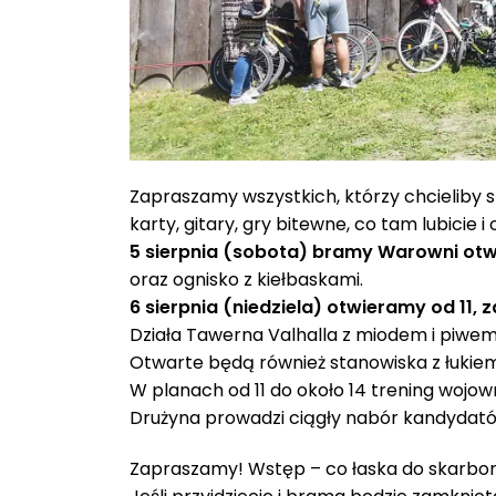
Zapraszamy wszystkich, którzy chcieliby 
karty, gitary, gry bitewne, co tam lubicie 
5 sierpnia (sobota) bramy Warowni otw
oraz ognisko z kiełbaskami.
6 sierpnia (niedziela) otwieramy od 11,
Działa Tawerna Valhalla z miodem i piwem,
Otwarte będą również stanowiska z łukie
W planach od 11 do około 14 trening wojo
Drużyna prowadzi ciągły nabór kandydat
Zapraszamy! Wstęp – co łaska do skarbonk