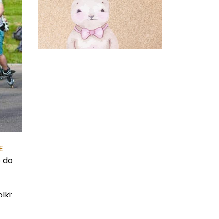
E
o do
lki: