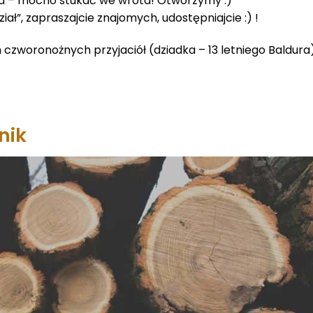
eta – mocno stukać we wrota! Otworzymy :)
iał”, zapraszajcie znajomych, udostępniajcie :) !
h czworonożnych przyjaciół (dziadka – 13 letniego Baldura
nik