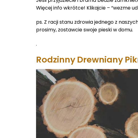
Jeśli przyjdziecie i brama bedzie zamkni
Więcej info wkrótce! Klikajcie – “wezme udz
ps. Z racji stanu zdrowia jednego z naszyc
prosimy, zostawcie swoje pieski w domu.
.
Rodzinny Drewniany Pik