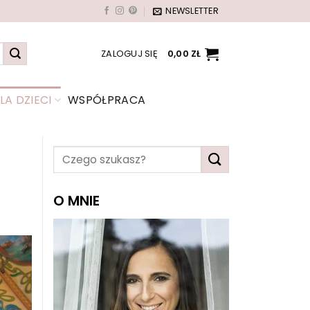
NEWSLETTER
ZALOGUJ SIĘ
0,00
ZŁ
A DZIECI
WSPÓŁPRACA
O MNIE