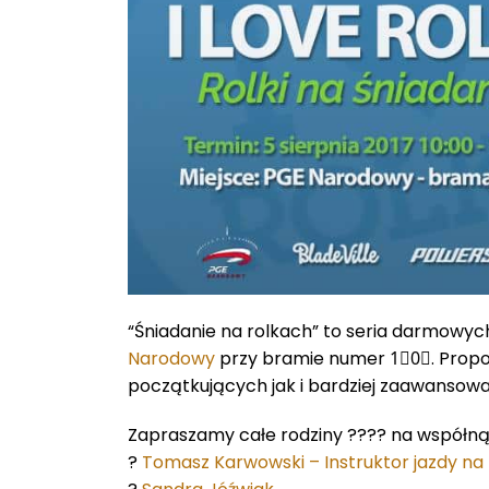
“Śniadanie na rolkach” to seria darmowy
Narodowy
przy bramie numer 1⃣0⃣. Propo
początkujących jak i bardziej zaawansowa
Zapraszamy całe rodziny ?‍?‍?‍? na współn
?
Tomasz Karwowski – Instruktor jazdy na