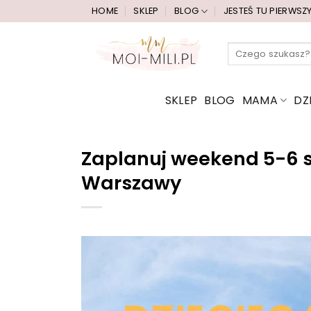
Przewiń
HOME
SKLEP
BLOG
JESTEŚ TU PIERWSZ
do
zawartości
Szukaj:
SKLEP
BLOG
MAMA
DZ
Zaplanuj weekend 5-6 s
Warszawy