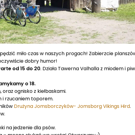
spędzić miło czas w naszych progach! Zabierzcie planszów
i oczywiście dobry humor!
arte od 15 do 20
. Działa Tawerna Valhalla z miodem i pi
 zamykamy o 18.
 oraz ognisko z kiełbaskami.
m i rzucaniem toporem.
wników
Drużyna Jomsborczyków- Jomsborg Vikings Hird
.
ów.
i na jedzenie dla psów.