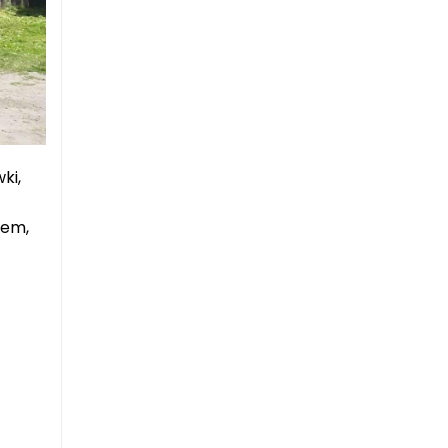
ki,
wem,