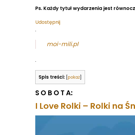
Ps. Każdy tytuł wydarzenia jest równocze
Udostępnij
.
moi-mili.pl
.
Spis treści:
[
pokaż
]
S O B O T A:
I Love Rolki – Rolki na