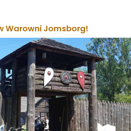
 w Warowni Jomsborg!