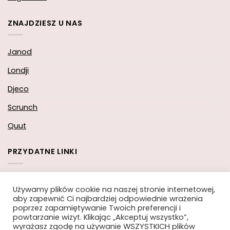
ZNAJDZIESZ U NAS
Janod
Londji
Djeco
Scrunch
Quut
PRZYDATNE LINKI
Koszyk
Używamy plików cookie na naszej stronie internetowej,
aby zapewnić Ci najbardziej odpowiednie wrażenia
Moje konto
poprzez zapamiętywanie Twoich preferencji i
powtarzanie wizyt. Klikając „Akceptuj wszystko”,
Zamówienie
wyrażasz zgodę na używanie WSZYSTKICH plików