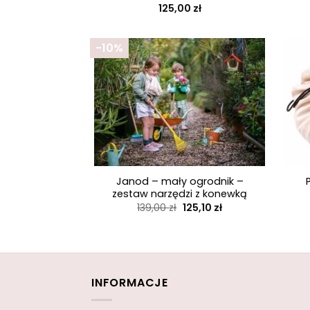
125,00
zł
-10%
+
+
Janod – mały ogrodnik –
zestaw narzędzi z konewką
Pierwotna
Aktualna
139,00
zł
125,10
zł
cena
cena
wynosiła:
wynosi:
139,00 zł.
125,10 zł.
INFORMACJE