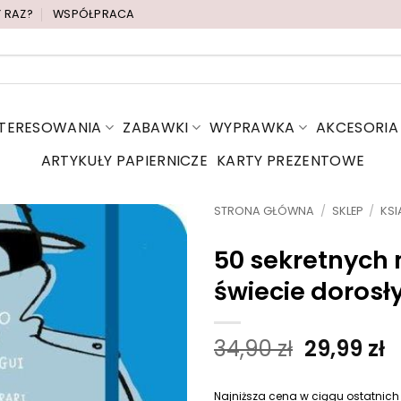
Y RAZ?
WSPÓŁPRACA
NTERESOWANIA
ZABAWKI
WYPRAWKA
AKCESORIA
ARTYKUŁY PAPIERNICZE
KARTY PREZENTOWE
STRONA GŁÓWNA
/
SKLEP
/
KSI
50 sekretnych 
świecie dorosł
P
A
34,90
zł
29,99
zł
i
k
e
t
Najniższa cena w ciągu ostatnich