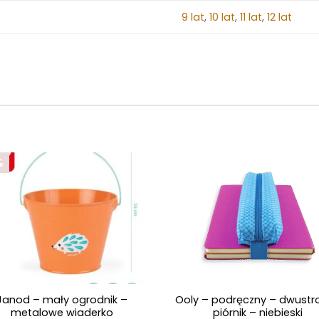
9 lat
,
10 lat
,
11 lat
,
12 lat
%
+
Janod – mały ogrodnik –
Ooly – podręczny – dwustr
metalowe wiaderko
piórnik – niebieski