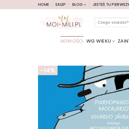
Przewiń
HOME
SKLEP
BLOG
JESTEŚ TU PIERWSZ
do
zawartości
Szukaj:
NOWOŚCI
WG WIEKU
ZAI
-14%