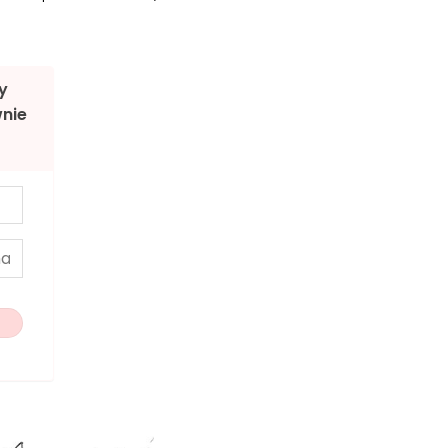
y
nie
w