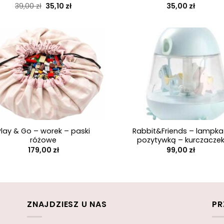
Pierwotna
Aktualna
39,00
zł
35,10
zł
35,00
zł
cena
cena
wynosiła:
wynosi:
39,00 zł.
35,10 zł.
+
Play & Go – worek – paski
Rabbit&Friends – lampka
różowe
pozytywką – kurczacze
179,00
zł
99,00
zł
ZNAJDZIESZ U NAS
PR