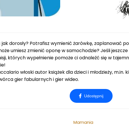
3
9
4
9
,
9
z
0
ł
.
 jak dorosły? Potrafisz wymienić żarówkę, zaplanować po
z
oże umiesz zmienić oponę w samochodzie? Jeśli jeszcze n
ł
sji, których wypełnienie pomoże ci odnaleźć się w tajem
.
ie!
calario włoski autor książek dla dzieci i młodzieży, m.in.
wórca gier fabularnych i gier wideo.
Mamania