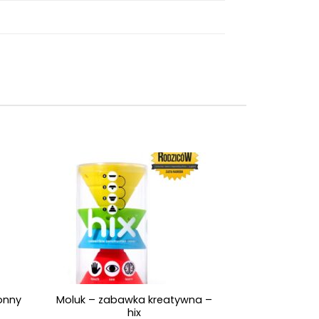
+
onny
Moluk – zabawka kreatywna –
hix