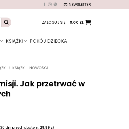
NEWSLETTER
ZALOGUJ SIĘ
0,00
ZŁ
KSIĄŻKI
POKÓJ DZIECKA
ĄŻKI
/
KSIĄŻKI - NOWOŚCI
misji. Jak przetrwać w
ych
 30 dni przed rabatem:
29,99
zł
.