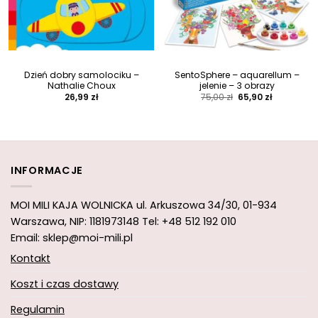
Dzień dobry samolociku –
SentoSphere – aquarellum –
Nathalie Choux
jelenie – 3 obrazy
Pierwotna
Aktualna
26,99
zł
75,00
zł
65,90
zł
cena
cena
wynosiła:
wynosi:
75,00 zł.
65,90 zł.
INFORMACJE
MOI MILI KAJA WOLNICKA
ul. Arkuszowa 34/30,
01-934
Warszawa, NIP: 1181973148
Tel: +48 512 192 010
Email: sklep@moi-mili.pl
Kontakt
Koszt i czas dostawy
Regulamin