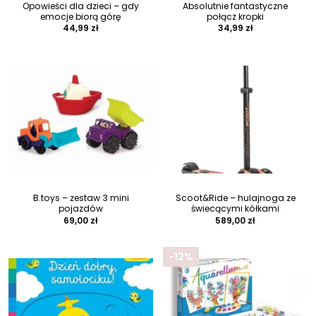
Opowieści dla dzieci – gdy
Absolutnie fantastyczne
emocje biorą górę
połącz kropki
44,99
zł
34,99
zł
B.toys – zestaw 3 mini
Scoot&Ride – hulajnoga ze
pojazdów
świecącymi kółkami
69,00
zł
589,00
zł
-12%