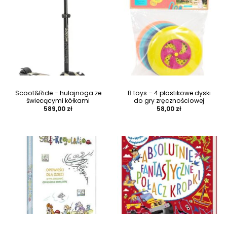
Scoot&Ride – hulajnoga ze
B.toys – 4 plastikowe dyski
świecącymi kółkami
do gry zręcznościowej
589,00
zł
58,00
zł