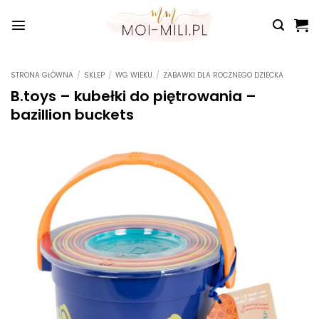
Przewiń
do
zawartości
STRONA GŁÓWNA
/
SKLEP
/
WG WIEKU
/
ZABAWKI DLA ROCZNEGO DZIECKA
B.toys – kubełki do piętrowania –
bazillion buckets