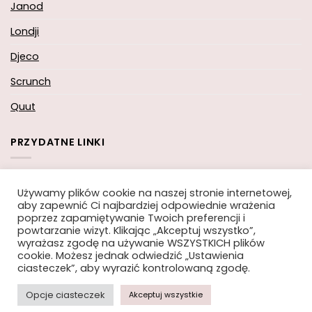
Janod
Londji
Djeco
Scrunch
Quut
PRZYDATNE LINKI
Koszyk
Używamy plików cookie na naszej stronie internetowej,
aby zapewnić Ci najbardziej odpowiednie wrażenia
Moje konto
poprzez zapamiętywanie Twoich preferencji i
powtarzanie wizyt. Klikając „Akceptuj wszystko”,
Zamówienie
wyrażasz zgodę na używanie WSZYSTKICH plików
cookie. Możesz jednak odwiedzić „Ustawienia
ciasteczek”, aby wyrazić kontrolowaną zgodę.
Opcje ciasteczek
Akceptuj wszystkie
Copyright 2026 ©
Moi-Mili.pl