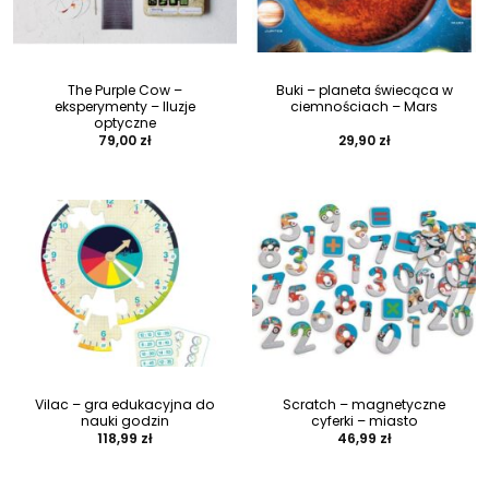
The Purple Cow –
Buki – planeta świecąca w
eksperymenty – Iluzje
ciemnościach – Mars
optyczne
79,00
zł
29,90
zł
Vilac – gra edukacyjna do
Scratch – magnetyczne
nauki godzin
cyferki – miasto
118,99
zł
46,99
zł