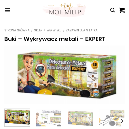
Przewiń
do
zawartości
STRONA GŁÓWNA
/
SKLEP
/
WG WIEKU
/
ZABAWKI DLA 9 LATKA
Buki – Wykrywacz metali – EXPERT