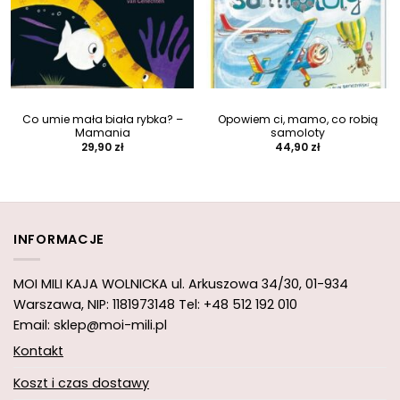
Co umie mała biała rybka? –
Opowiem ci, mamo, co robią
Mamania
samoloty
29,90
zł
44,90
zł
INFORMACJE
MOI MILI KAJA WOLNICKA
ul. Arkuszowa 34/30,
01-934
Warszawa, NIP: 1181973148
Tel: +48 512 192 010
Email: sklep@moi-mili.pl
Kontakt
Koszt i czas dostawy