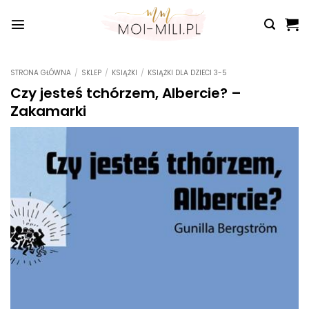
Przewiń
do
zawartości
STRONA GŁÓWNA
/
SKLEP
/
KSIĄŻKI
/
KSIĄŻKI DLA DZIECI 3-5
Czy jesteś tchórzem, Albercie? –
Zakamarki