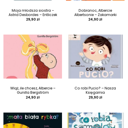
Moja młodsza siostra –
Dobranoc, Albercie
Astrid Desbordes – Entliczek
Albertsonie – Zakamarki
29,90
zł
24,90
zł
Wiąż, ile chcesz, Albercie –
Co robi Pucio? – Nasza
Gunilla Bergström
Księgarnia
24,90
zł
29,90
zł