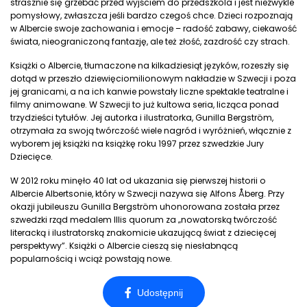
strasznie się grzebać przed wyjściem do przedszkola i jest niezwykle
pomysłowy, zwłaszcza jeśli bardzo czegoś chce. Dzieci rozpoznają
w Albercie swoje zachowania i emocje – radość zabawy, ciekawość
świata, nieograniczoną fantazję, ale też złość, zazdrość czy strach.
Książki o Albercie, tłumaczone na kilkadziesiąt języków, rozeszły się
dotąd w przeszło dziewięciomilionowym nakładzie w Szwecji i poza
jej granicami, a na ich kanwie powstały liczne spektakle teatralne i
filmy animowane. W Szwecji to już kultowa seria, licząca ponad
trzydzieści tytułów. Jej autorka i ilustratorka, Gunilla Bergström,
otrzymała za swoją twórczość wiele nagród i wyróżnień, włącznie z
wyborem jej książki na książkę roku 1997 przez szwedzkie Jury
Dziecięce.
W 2012 roku minęło 40 lat od ukazania się pierwszej historii o
Albercie Albertsonie, który w Szwecji nazywa się Alfons Åberg. Przy
okazji jubileuszu Gunilla Bergström uhonorowana została przez
szwedzki rząd medalem Illis quorum za „nowatorską twórczość
literacką i ilustratorską znakomicie ukazującą świat z dziecięcej
perspektywy”. Książki o Albercie cieszą się niesłabnącą
popularnością i wciąż powstają nowe.