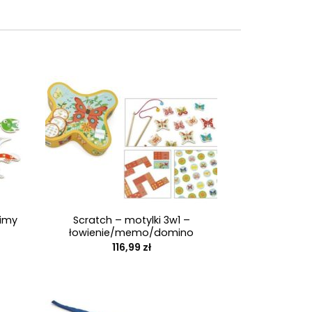
+
wimy
Scratch – motylki 3w1 –
łowienie/memo/domino
ualna
116,99
zł
a
osi:
0 zł.