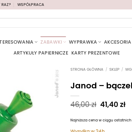
Y RAZ?
WSPÓŁPRACA
NTERESOWANIA
ZABAWKI
WYPRAWKA
AKCESORIA
ARTYKUŁY PAPIERNICZE
KARTY PREZENTOWE
STRONA GŁÓWNA
/
SKLEP
/
WG
Janod – bącze
P
A
46,00
zł
41,40
zł
i
k
e
t
Najniższa cena w ciągu ostatnich
r
u
Wysyłka w 24h