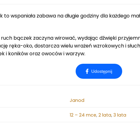
6
0
,
 to wspaniała zabawa na długie godziny dla każdego mał
0
z
0
ł
.
 ruch bączek zaczyna wirować, wydając dźwięki przyjemn
z
ację ręka-oko, dostarcza wielu wrażeń wzrokowych i słuc
ł
 i koników oraz owoców i warzyw.
.
Janod
12 – 24 mce
,
2 lata
,
3 lata