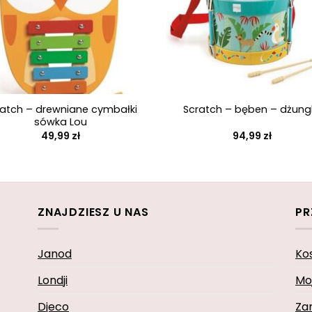
+
ratch – drewniane cymbałki
Scratch – bęben – dżung
sówka Lou
49,99
zł
94,99
zł
ZNAJDZIESZ U NAS
PR
Janod
Ko
Londji
Mo
Djeco
Za