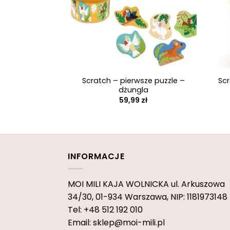
+
+
Scratch – pierwsze puzzle –
Sc
dżungla
59,99
zł
INFORMACJE
MOI MILI KAJA WOLNICKA
ul. Arkuszowa
34/30,
01-934 Warszawa, NIP: 1181973148
Tel: +48 512 192 010
Email: sklep@moi-mili.pl