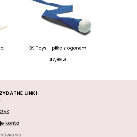
+
la
BS Toys – piłka z ogonem
47,99
zł
ZYDATNE LINKI
szyk
je konto
mówienie