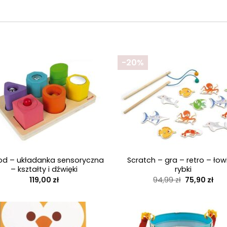
-20%
+
od – układanka sensoryczna
Scratch – gra – retro – ło
– kształty i dźwięki
rybki
Pierwotna
Akt
119,00
zł
94,99
zł
75,90
zł
cena
cen
wynosiła:
wyn
94,99 zł.
75,9