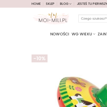
Przewiń
HOME
SKLEP
BLOG
JESTEŚ TU PIERWSZ
do
zawartości
Szukaj:
NOWOŚCI
WG WIEKU
ZAI
-10%