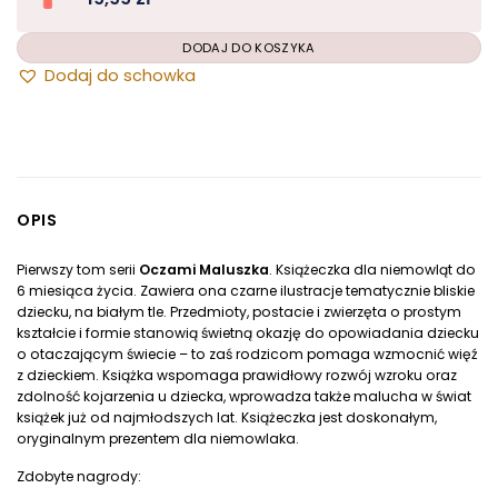
Dodaj do schowka
OPIS
Pierwszy tom serii
Oczami Maluszka
. Książeczka dla niemowląt do
6 miesiąca życia. Zawiera ona czarne ilustracje tematycznie bliskie
DODAJ DO KOSZYKA
dziecku, na białym tle. Przedmioty, postacie i zwierzęta o prostym
kształcie i formie stanowią świetną okazję do opowiadania dziecku
o otaczającym świecie – to zaś rodzicom pomaga wzmocnić więź
z dzieckiem. Książka wspomaga prawidłowy rozwój wzroku oraz
zdolność kojarzenia u dziecka, wprowadza także malucha w świat
książek już od najmłodszych lat. Książeczka jest doskonałym,
oryginalnym prezentem dla niemowlaka.
Zdobyte nagrody: