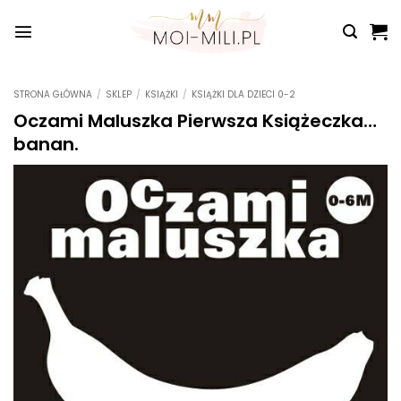
Przewiń
do
zawartości
STRONA GŁÓWNA
/
SKLEP
/
KSIĄŻKI
/
KSIĄŻKI DLA DZIECI 0-2
Oczami Maluszka Pierwsza Książeczka…
banan.