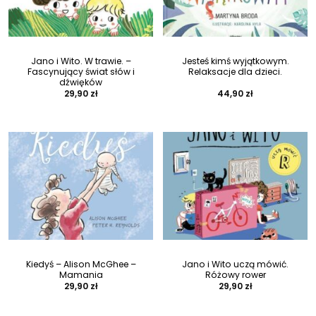
Jano i Wito. W trawie. –
Jesteś kimś wyjątkowym.
Fascynujący świat słów i
Relaksacje dla dzieci.
dźwięków
29,90
zł
44,90
zł
Kiedyś – Alison McGhee –
Jano i Wito uczą mówić.
Mamania
Różowy rower
29,90
zł
29,90
zł