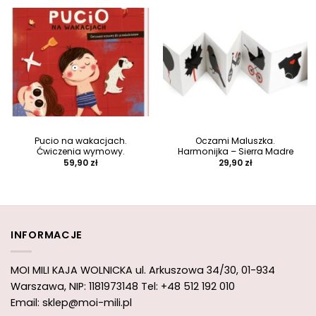
Pucio na wakacjach.
Oczami Maluszka.
Ćwiczenia wymowy.
Harmonijka – Sierra Madre
59,90
zł
29,90
zł
INFORMACJE
MOI MILI KAJA WOLNICKA
ul. Arkuszowa 34/30,
01-934
Warszawa, NIP: 1181973148
Tel: +48 512 192 010
Email: sklep@moi-mili.pl