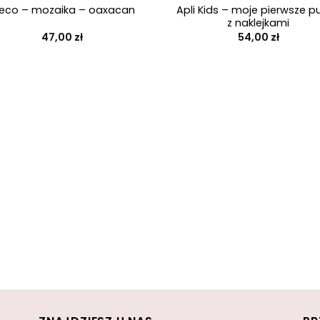
Apli Kids – moje pierwsze pu
jeco – mozaika – oaxacan
z naklejkami
47,00
zł
54,00
zł