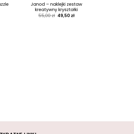
zzle
Janod – naklejki zestaw
kreatywny kryształki
Pierwotna
Aktualna
55,00
zł
49,50
zł
cena
cena
wynosiła:
wynosi:
55,00 zł.
49,50 zł.