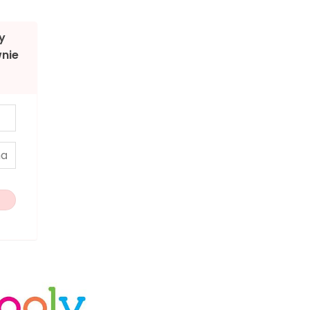
y
nie