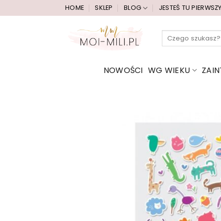
Przewiń
HOME
SKLEP
BLOG
JESTEŚ TU PIERWSZ
do
zawartości
Szukaj:
NOWOŚCI
WG WIEKU
ZAI