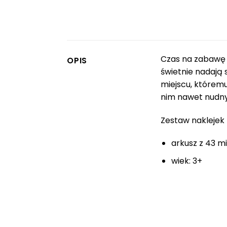
Czas na zabawę z
OPIS
świetnie nadają
miejscu, którem
nim nawet nudny 
Zestaw naklejek I
arkusz z 43 mi
wiek: 3+