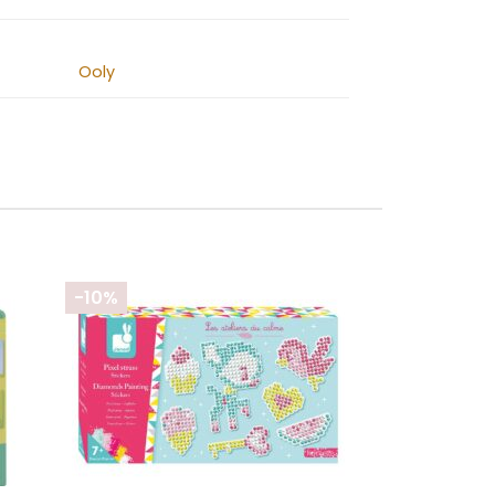
Ooly
-10%
+