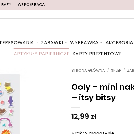
Y RAZ?
WSPÓŁPRACA
NTERESOWANIA
ZABAWKI
WYPRAWKA
AKCESORIA
ARTYKUŁY PAPIERNICZE
KARTY PREZENTOWE
STRONA GŁÓWNA
/
SKLEP
/
ZA
Ooly – mini nak
– itsy bitsy
12,99
zł
Brak w magazynie