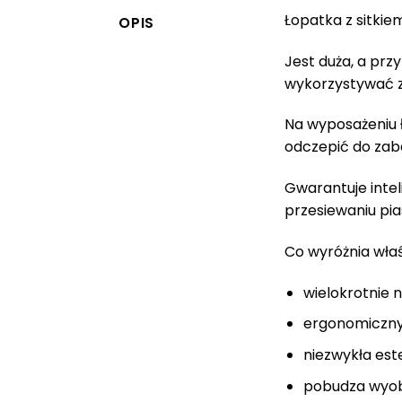
Łopatka z sitkie
OPIS
Jest duża, a prz
wykorzystywać za
Na wyposażeniu ł
odczepić do zaba
Gwarantuje intel
przesiewaniu pia
Co wyróżnia wła
wielokrotnie 
ergonomiczny 
niezwykła es
pobudza wyobr