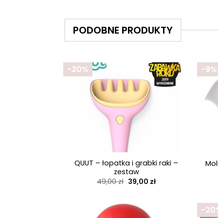
PODOBNE PRODUKTY
-20%
-9%
+
+
QUUT – łopatka i grabki raki –
Mol
zestaw
Pierwotna
Aktualna
49,00
zł
39,00
zł
cena
cena
wynosiła:
wynosi:
49,00 zł.
39,00 zł.
-20