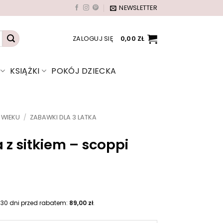
NEWSLETTER
ZALOGUJ SIĘ
0,00
ZŁ
KSIĄŻKI
POKÓJ DZIECKA
 WIEKU
/
ZABAWKI DLA 3 LATKA
 z sitkiem – scoppi
A
k
t
 30 dni przed rabatem:
89,00
zł
.
u