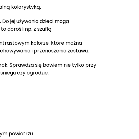
0
alną kolorystyką.
z
. Do jej używania dzieci mogą
 dorośli np. z szuflą.
kontrastowym kolorze, które można
zechowywania i przenoszenia zestawu.
rok. Sprawdza się bowiem nie tylko przy
 śniegu czy ogrodzie.
żym powietrzu