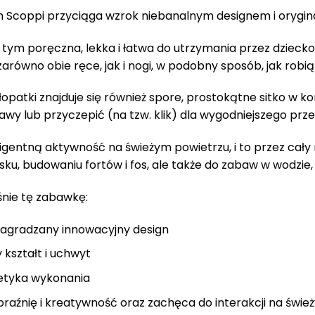
0
m Scoppi przyciąga wzrok niebanalnym designem i orygin
9
,
y tym poręczna, lekka i łatwa do utrzymania przez dziecko
0
ł
równo obie ręce, jak i nogi, w podobny sposób, jak robią to
0
.
opatki znajduje się również spore, prostokątne sitko w 
z
wy lub przyczepić (na tzw. klik) dla wygodniejszego pr
ł
.
igentną aktywność na świeżym powietrzu, i to przez cały 
sku, budowaniu fortów i fos, ale także do zabaw w wodzie,
śnie tę zabawkę:
nagradzany innowacyjny design
kształt i uchwyt
tetyka wykonania
aźnię i kreatywność oraz zachęca do interakcji na świe