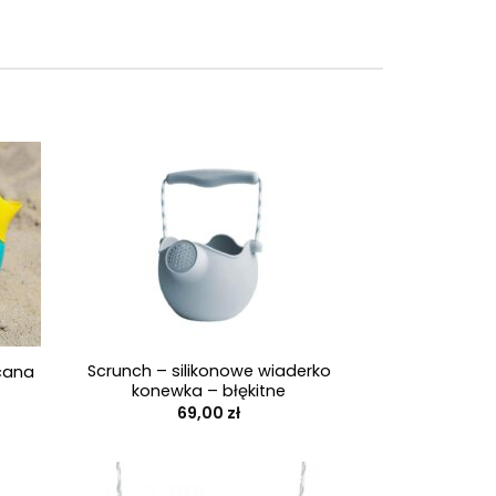
+
Scrunch – silikonowe wiaderko
cana
konewka – błękitne
ualna
69,00
zł
a
osi:
0 zł.