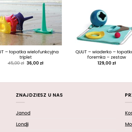
+
T – łopatka wielofunkcyjna
QUUT – wiaderko – łopatk
triplet
foremka – zestaw
Pierwotna
Aktualna
45,00
zł
36,00
zł
129,00
zł
cena
cena
wynosiła:
wynosi:
45,00 zł.
36,00 zł.
ZNAJDZIESZ U NAS
PR
Janod
Ko
Londji
Mo