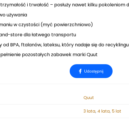
rzymałość i trwałość – posłuży nawet kilku pokoleniom d
wo używania
ymaniu w czystości (myć powierzchniowo)
and-store dla łatwego transportu
 od BPA, ftalanów, lateksu, który nadaje się do recyklingu
pełnienie pozostałych zabawek marki Quut
Quut
3 lata
,
4 lata
,
5 lat