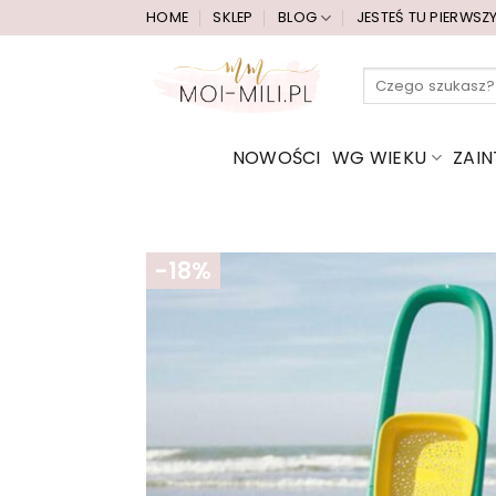
Przewiń
HOME
SKLEP
BLOG
JESTEŚ TU PIERWSZ
do
zawartości
Szukaj:
NOWOŚCI
WG WIEKU
ZAI
-18%