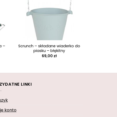
+
a –
Scrunch – składane wiaderko do
piasku – błękitny
69,00
zł
ZYDATNE LINKI
szyk
je konto