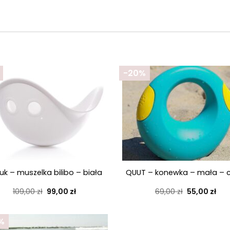
-20%
+
uk – muszelka bilibo – biała
QUUT – konewka – mała – 
Pierwotna
Aktualna
Pierwotna
Akt
109,00
zł
99,00
zł
69,00
zł
55,00
zł
cena
cena
cena
cen
wynosiła:
wynosi:
wynosiła:
wyn
109,00 zł.
99,00 zł.
69,00 zł.
55,0
%