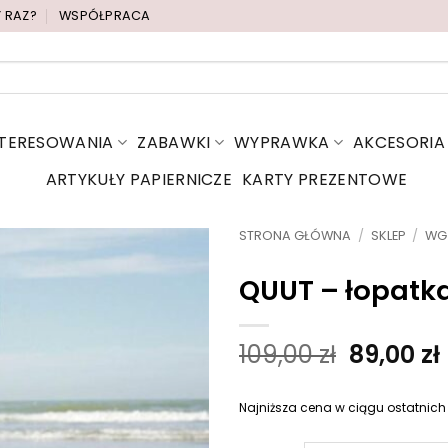
Y RAZ?
WSPÓŁPRACA
NTERESOWANIA
ZABAWKI
WYPRAWKA
AKCESORIA
ARTYKUŁY PAPIERNICZE
KARTY PREZENTOWE
STRONA GŁÓWNA
/
SKLEP
/
WG
QUUT – łopatka
P
109,00
zł
89,00
zł
i
e
Najniższa cena w ciągu ostatnich
r