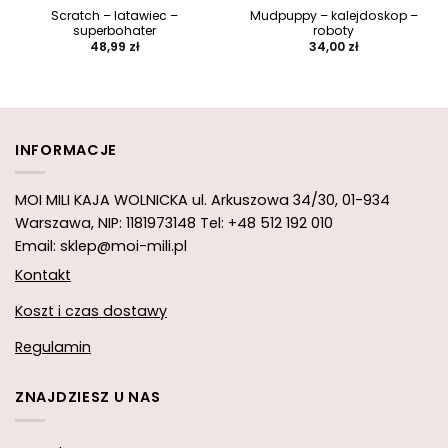
Scratch – latawiec –
Mudpuppy – kalejdoskop –
superbohater
roboty
48,99
zł
34,00
zł
INFORMACJE
MOI MILI KAJA WOLNICKA
ul. Arkuszowa 34/30,
01-934
Warszawa, NIP: 1181973148
Tel: +48 512 192 010
Email: sklep@moi-mili.pl
Kontakt
Koszt i czas dostawy
Regulamin
ZNAJDZIESZ U NAS