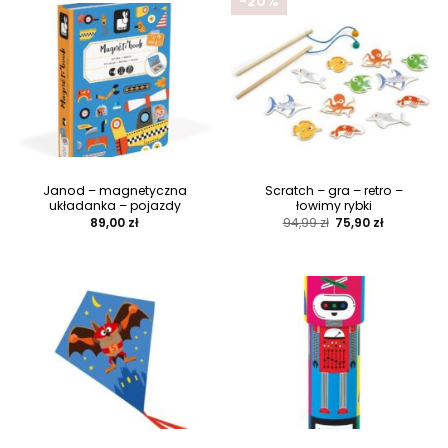
-20%
Janod – magnetyczna
Scratch – gra – retro –
układanka – pojazdy
łowimy rybki
Pierwotna
Aktualna
89,00
zł
94,99
zł
75,90
zł
cena
cena
wynosiła:
wynosi:
94,99 zł.
75,90 zł.