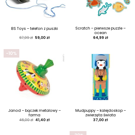
Scratch – pierwsze puzzle –
BS Toys – telefon z puszki
ocean
Pierwotna
Aktualna
67,99
zł
59,00
zł
64,99
zł
cena
cena
wynosiła:
wynosi:
67,99 zł.
59,00 zł.
-10%
Janod – bączek metalowy –
Mudpuppy – kalejdoskop –
farma
zwierzęta świata
Pierwotna
Aktualna
46,00
zł
41,40
zł
37,00
zł
cena
cena
wynosiła:
wynosi:
46,00 zł.
41,40 zł.