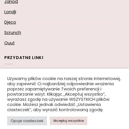
Janod
Londji
Djeco
Scrunch
Quut
PRZYDATNE LINKI
Koszyk
Używamy plików cookie na naszej stronie internetowej,
aby zapewnić Ci najbardziej odpowiednie wrażenia
Moje konto
poprzez zapamiętywanie Twoich preferencji i
powtarzanie wizyt. Klikając „Akceptuj wszystko”,
Zamówienie
wyrażasz zgodę na używanie WSZYSTKICH plików
cookie. Możesz jednak odwiedzić „Ustawienia
ciasteczek”, aby wyrazić kontrolowaną zgodę.
Opcje ciasteczek
Akceptuj wszystkie
Copyright 2026 ©
Moi-Mili.pl