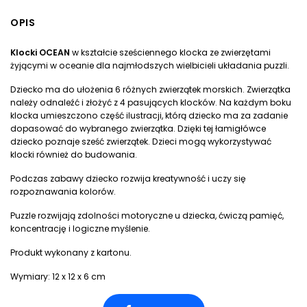
OPIS
DODAJ DO KOSZYKA
Klocki OCEAN
w kształcie sześciennego klocka ze zwierzętami
żyjącymi w oceanie dla najmłodszych wielbicieli układania puzzli.
Dziecko ma do ułożenia 6 różnych zwierzątek morskich. Zwierzątka
należy odnaleźć i złożyć z 4 pasujących klocków. Na każdym boku
klocka umieszczono część ilustracji, którą dziecko ma za zadanie
dopasować do wybranego zwierzątka. Dzięki tej łamigłówce
dziecko poznaje sześć zwierzątek. Dzieci mogą wykorzystywać
klocki również do budowania.
Podczas zabawy dziecko rozwija kreatywność i uczy się
rozpoznawania kolorów.
Puzzle rozwijają zdolności motoryczne u dziecka, ćwiczą pamięć,
koncentrację i logiczne myślenie.
Produkt wykonany z kartonu.
Wymiary: 12 x 12 x 6 cm