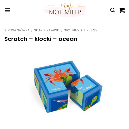
Przewiń
do
zawartości
STRONA GŁÓWNA
/
SKLEP
/
ZABAWKI
/
GRY I PUZZLE
/
PUZZLE
Scratch – klocki – ocean