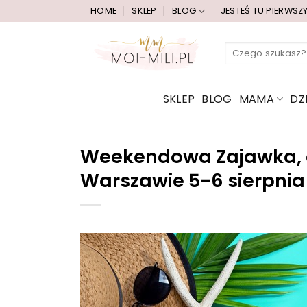
Przewiń
HOME
SKLEP
BLOG
JESTEŚ TU PIERWSZ
do
zawartości
Szukaj:
SKLEP
BLOG
MAMA
DZ
Weekendowa Zajawka, cz
Warszawie 5-6 sierpnia