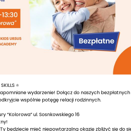
SKILLS ⭐
ezapomniane wydarzenie! Dołącz do naszych bezpłatnych
kryjcie wspólnie potęgę relacji rodzinnych.
ry “Kolorowa” ul. Sosnkowskiego 16
tny!
y będziecie mieć niepowtarzalną okazję zbliżyć się do si