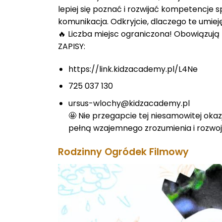
lepiej się poznać i rozwijać kompetencje s
komunikacja. Odkryjcie, dlaczego te umiej
🔥 Liczba miejsc ograniczona! Obowiązują z
ZAPISY:
https://link.kidzacademy.pl/L4Ne
725 037 130
ursus-wlochy@kidzacademy.pl
🤩 Nie przegapcie tej niesamowitej oka
pełną wzajemnego zrozumienia i rozwoj
Rodzinny Ogródek Filmowy