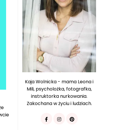
Kaja Wolnicka - mama Leona i
Mili, psycholożka, fotografka,
instruktorka nurkowania.
Zakochana w życiu i ludziach.
że
wcie