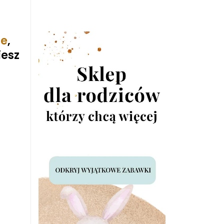
ie
,
iesz