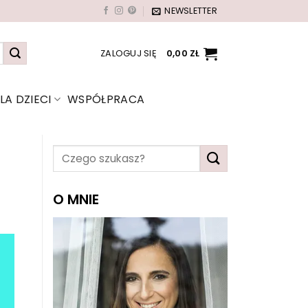
NEWSLETTER
ZALOGUJ SIĘ
0,00
ZŁ
A DZIECI
WSPÓŁPRACA
O MNIE