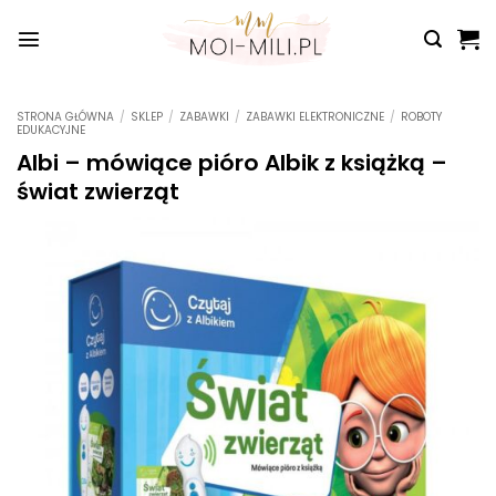
Przewiń
do
zawartości
STRONA GŁÓWNA
/
SKLEP
/
ZABAWKI
/
ZABAWKI ELEKTRONICZNE
/
ROBOTY
EDUKACYJNE
Albi – mówiące pióro Albik z książką –
świat zwierząt