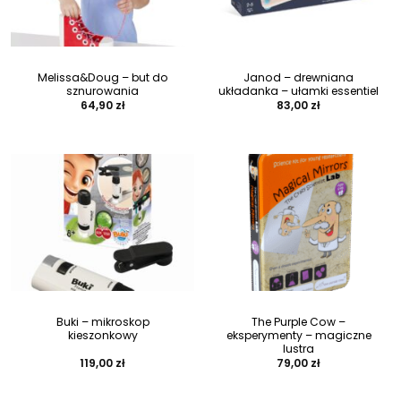
Melissa&Doug – but do
Janod – drewniana
sznurowania
układanka – ułamki essentiel
64,90
zł
83,00
zł
Buki – mikroskop
The Purple Cow –
kieszonkowy
eksperymenty – magiczne
lustra
119,00
zł
79,00
zł