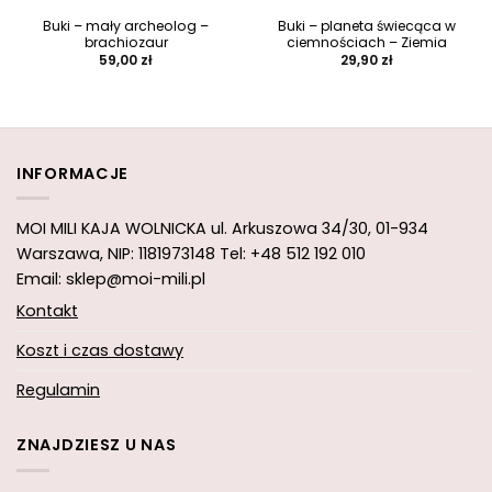
Buki – mały archeolog –
Buki – planeta świecąca w
brachiozaur
ciemnościach – Ziemia
59,00
zł
29,90
zł
INFORMACJE
MOI MILI KAJA WOLNICKA
ul. Arkuszowa 34/30,
01-934
Warszawa, NIP: 1181973148
Tel: +48 512 192 010
Email: sklep@moi-mili.pl
Kontakt
Koszt i czas dostawy
Regulamin
ZNAJDZIESZ U NAS