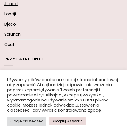
Janod
Londji
Djeco
Scrunch
Quut
PRZYDATNE LINKI
Koszyk
Używamy plików cookie na naszej stronie internetowej,
aby zapewnić Ci najbardziej odpowiednie wrażenia
Moje konto
poprzez zapamiętywanie Twoich preferencji i
powtarzanie wizyt. Klikając „Akceptuj wszystko”,
Zamówienie
wyrażasz zgodę na używanie WSZYSTKICH plików
cookie. Możesz jednak odwiedzić „Ustawienia
ciasteczek”, aby wyrazić kontrolowaną zgodę.
Opcje ciasteczek
Akceptuj wszystkie
Copyright 2026 ©
Moi-Mili.pl