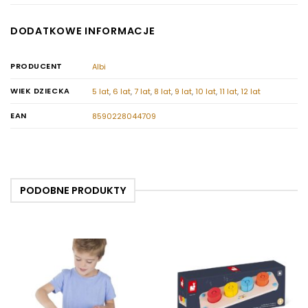
DODATKOWE INFORMACJE
PRODUCENT
Albi
WIEK DZIECKA
5 lat
,
6 lat
,
7 lat
,
8 lat
,
9 lat
,
10 lat
,
11 lat
,
12 lat
EAN
8590228044709
PODOBNE PRODUKTY