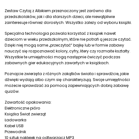
Zestaw Czytaj z Albikiem przeznaczony jest zarówno dla
przedszkolaków, jak i dla starszych dzieci, ale niewątpliwie
zainteresuje również dorosłych. Wszystko zależy od wyboru książki.
Specjalna technologia pozwala korzystać z książek nawet
dzieciom w wieku przedszkolnym, które nie potrafi ą jeszcze czytać.
Dzięki niej mogą same „przeczytać“ bajkę lub w formie zabawy
nauczyć się rozpoznawać kolory, cyfry, litery czy rozmaite kształty.
Wszystkie te umiejętności mogą następnie ćwiczyć podczas
zabawnych gier edukacyjnych zawartych w książkach.
Poznajcie zwierzęta z różnych zakątków świata i sprawdźcie, jakie
dźwięki wydają albo czym się charakteryzują. Swoje umiejętności
możecie sprawdzać za pomocą zapewniających dobrą zabawę
quizów.
Zawartość opakowania:
Elektroniczne pióro
Książka Świat zwierząt
Ładowarka
Kabel USB
Przewodnik
10 sztuk naklejek na odtwarzacz MP3