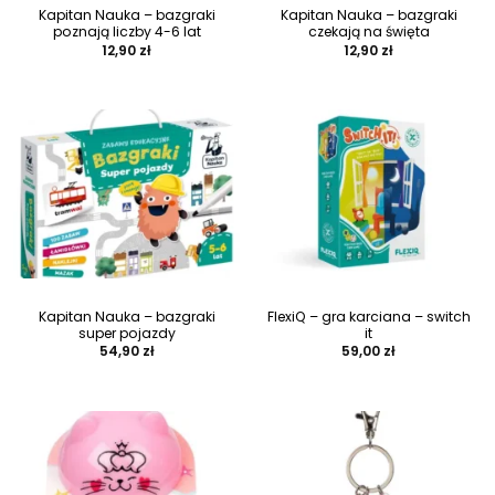
Kapitan Nauka – bazgraki
Kapitan Nauka – bazgraki
poznają liczby 4-6 lat
czekają na święta
12,90
zł
12,90
zł
Kapitan Nauka – bazgraki
FlexiQ – gra karciana – switch
super pojazdy
it
54,90
zł
59,00
zł