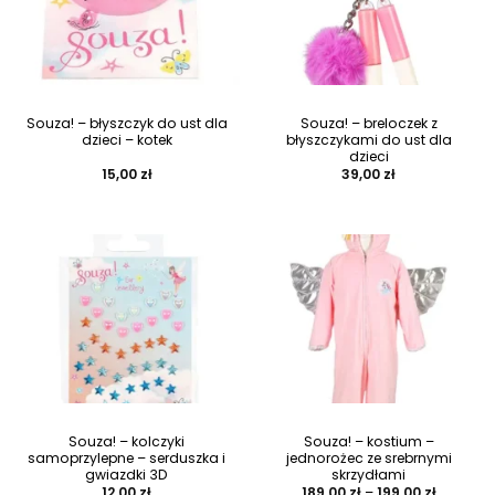
Souza! – błyszczyk do ust dla
Souza! – breloczek z
dzieci – kotek
błyszczykami do ust dla
dzieci
15,00
zł
39,00
zł
Souza! – kolczyki
Souza! – kostium –
samoprzylepne – serduszka i
jednorożec ze srebrnymi
gwiazdki 3D
skrzydłami
Zakres
12,00
zł
189,00
zł
–
199,00
zł