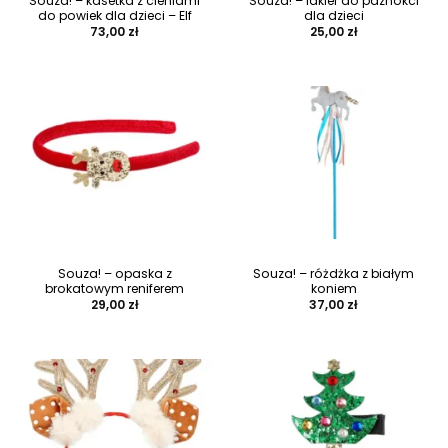
Souza! – kasetka z cieniami
Souza! – lakier do paznokci
do powiek dla dzieci – Elf
dla dzieci
73,00
zł
25,00
zł
Souza! – opaska z
Souza! – różdżka z białym
brokatowym reniferem
koniem
29,00
zł
37,00
zł