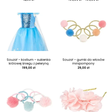
cen:
od
189,00 zł
do
199,00 zł
Souza! – kostium – sukienka
Souza! – gumki do włosów
królowej śniegu z peleryną
minipompony
199,00
zł
29,00
zł