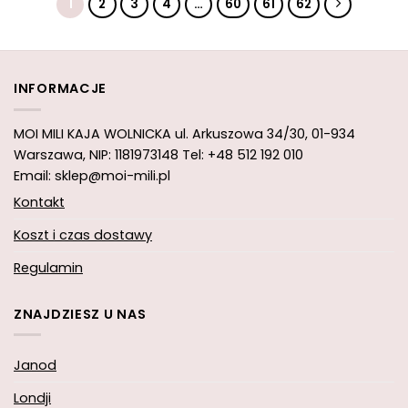
1
2
3
4
…
60
61
62
INFORMACJE
MOI MILI KAJA WOLNICKA
ul. Arkuszowa 34/30,
01-934
Warszawa, NIP: 1181973148
Tel: +48 512 192 010
Email: sklep@moi-mili.pl
Kontakt
Koszt i czas dostawy
Regulamin
ZNAJDZIESZ U NAS
Janod
Londji