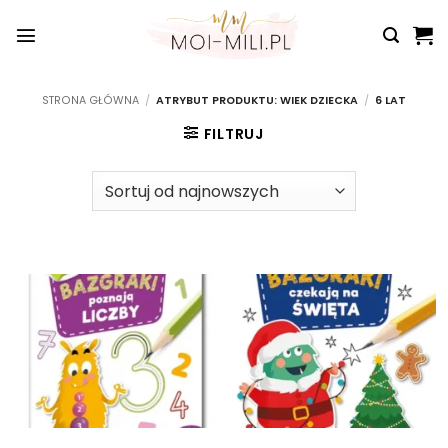
Przewiń
do
zawartości
STRONA GŁÓWNA
/
ATRYBUT PRODUKTU: WIEK DZIECKA
/
6 LAT
FILTRUJ