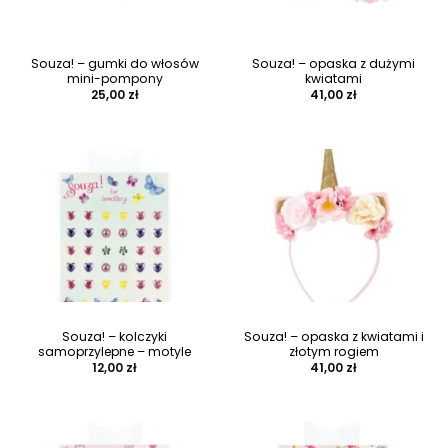
Souza! – gumki do włosów
Souza! – opaska z dużymi
mini-pompony
kwiatami
25,00
zł
41,00
zł
Souza! – kolczyki
Souza! – opaska z kwiatami i
samoprzylepne – motyle
złotym rogiem
12,00
zł
41,00
zł