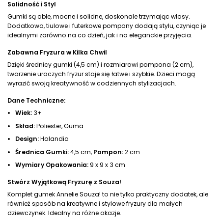
Solidność i Styl
Gumki są obłe, mocne i solidne, doskonale trzymając włosy.
Dodatkowo, tiulowe i futerkowe pompony dodają stylu, czyniąc je
idealnymi zarówno na co dzień, jak i na eleganckie przyjęcia.
Zabawna Fryzura w Kilka Chwil
Dzięki średnicy gumki (4,5 cm) i rozmiarowi pompona (2 cm),
tworzenie uroczych fryzur staje się łatwe i szybkie. Dzieci mogą
wyrazić swoją kreatywność w codziennych stylizacjach.
Dane Techniczne:
Wiek:
3+
Skład:
Poliester, Guma
Design:
Holandia
Średnica Gumki:
4,5 cm,
Pompon:
2 cm
Wymiary Opakowania:
9 x 9 x 3 cm
Stwórz Wyjątkową Fryzurę z Souza!
Komplet gumek Annelie Souza! to nie tylko praktyczny dodatek, ale
również sposób na kreatywne i stylowe fryzury dla małych
dziewczynek. Idealny na różne okazje.