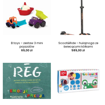
B.toys – zestaw 3 mini
Scoot&Ride – hulajnoga ze
pojazdów
świecącymi kółkami
69,00
zł
589,00
zł