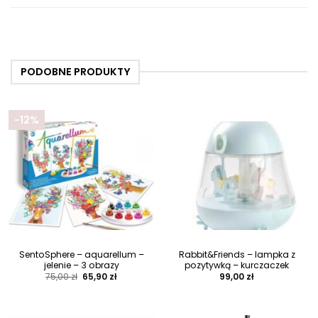
PODOBNE PRODUKTY
-12%
SentoSphere – aquarellum –
Rabbit&Friends – lampka z
jelenie – 3 obrazy
pozytywką – kurczaczek
Pierwotna
Aktualna
75,00
zł
65,90
zł
99,00
zł
cena
cena
wynosiła:
wynosi:
75,00 zł.
65,90 zł.