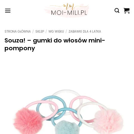
Przewiń
do
zawartości
STRONA GŁÓWNA
/
SKLEP
/
WG WIEKU
/
ZABAWKI DLA 4 LATKA
Souza! – gumki do włosów mini-
pompony