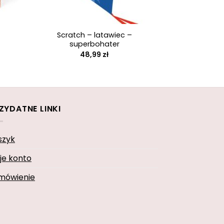
+
Scratch – latawiec –
superbohater
48,99
zł
ZYDATNE LINKI
szyk
je konto
mówienie