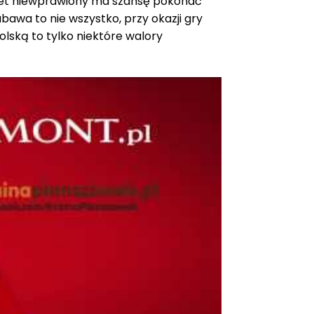
wet niewprawiony ma szansę pokonać
awa to nie wszystko, przy okazji gry
lską to tylko niektóre walory