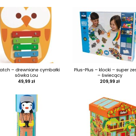
+
ratch – drewniane cymbałki
Plus-Plus – klocki – super z
sówka Lou
– świecący
49,99
zł
209,99
zł