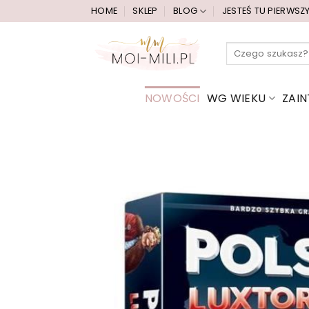
Przewiń
HOME
SKLEP
BLOG
JESTEŚ TU PIERWSZ
do
zawartości
Szukaj:
NOWOŚCI
WG WIEKU
ZAI