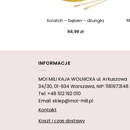
+
+
M
Scratch – bęben – dżungla
94,99
zł
INFORMACJE
MOI MILI KAJA WOLNICKA
ul. Arkuszowa
34/30,
01-934 Warszawa, NIP: 1181973148
Tel: +48 512 192 010
Email: sklep@moi-mili.pl
Kontakt
Koszt i czas dostawy