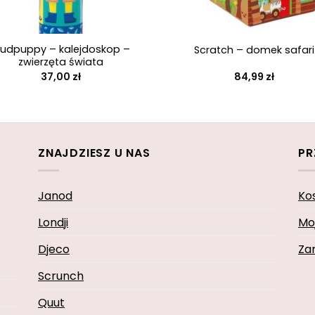
+
udpuppy – kalejdoskop –
Scratch – domek safari
zwierzęta świata
37,00
zł
84,99
zł
ZNAJDZIESZ U NAS
PR
Janod
Ko
Londji
Mo
Djeco
Za
Scrunch
Quut