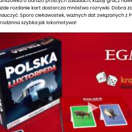
lanszówka o bardzo prostych zasadach, każdy gracz na
żde rozdanie kart dostarcza mnóstwo rozrywki. Dobra zab
nauczyć. Sporo ciekawostek, ważnych dat związanych z Po
 rodzinna szybka jak lokomotywa!