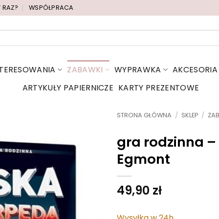
Y RAZ?
WSPÓŁPRACA
NTERESOWANIA
ZABAWKI
WYPRAWKA
AKCESORIA
ARTYKUŁY PAPIERNICZE
KARTY PREZENTOWE
STRONA GŁÓWNA
/
SKLEP
/
ZA
gra rodzinna –
Egmont
49,90
zł
Wysyłka w 24h