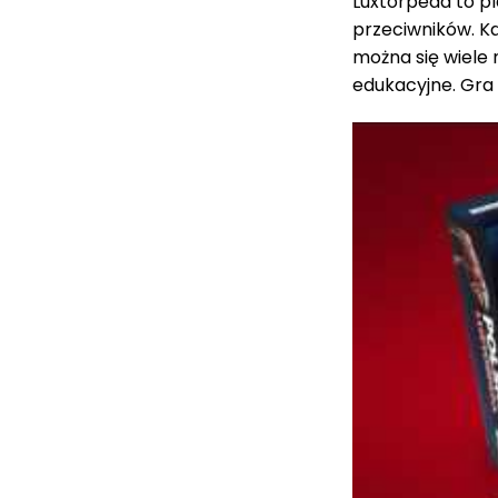
Luxtorpeda to p
przeciwników. Ka
można się wiele 
edukacyjne. Gra