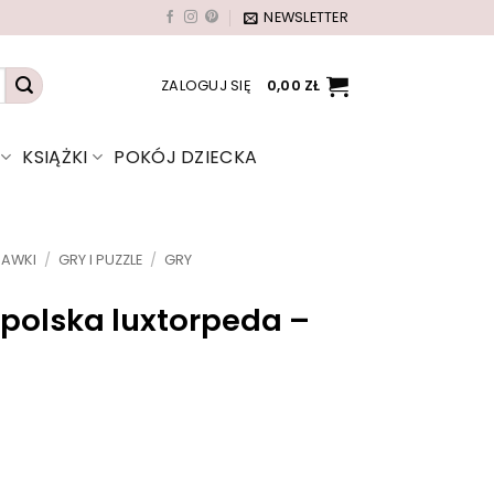
NEWSLETTER
ZALOGUJ SIĘ
0,00
ZŁ
KSIĄŻKI
POKÓJ DZIECKA
BAWKI
/
GRY I PUZZLE
/
GRY
 polska luxtorpeda –