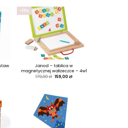
-11%
+
estaw
Janod – tablica w
magnetycznej walizeczce – 4w1
Pierwotna
Aktualna
179,00
zł
159,00
zł
cena
cena
wynosiła:
wynosi:
179,00 zł.
159,00 zł.