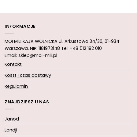
wynosiła:
wynosi:
wynosiła:
wynosi:
83,00 zł.
74,70 zł.
32,00 zł.
25,99 zł.
INFORMACJE
MOI MILI KAJA WOLNICKA
ul. Arkuszowa 34/30,
01-934
Warszawa, NIP: 1181973148
Tel: +48 512 192 010
Email: sklep@moi-mili.pl
Kontakt
Koszt i czas dostawy
Regulamin
ZNAJDZIESZ U NAS
Janod
Londji