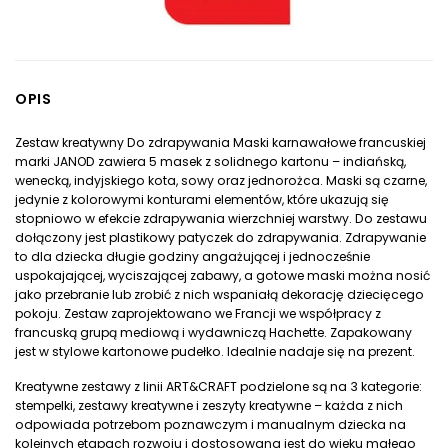
DODAJ DO KOSZYKA
OPIS
Zestaw kreatywny Do zdrapywania Maski karnawałowe francuskiej
marki JANOD zawiera 5 masek z solidnego kartonu – indiańską,
wenecką, indyjskiego kota, sowy oraz jednorożca. Maski są czarne,
jedynie z kolorowymi konturami elementów, które ukazują się
stopniowo w efekcie zdrapywania wierzchniej warstwy. Do zestawu
dołączony jest plastikowy patyczek do zdrapywania. Zdrapywanie
to dla dziecka długie godziny angażującej i jednocześnie
uspokajającej, wyciszającej zabawy, a gotowe maski można nosić
jako przebranie lub zrobić z nich wspaniałą dekorację dziecięcego
pokoju. Zestaw zaprojektowano we Francji we współpracy z
francuską grupą mediową i wydawniczą Hachette. Zapakowany
jest w stylowe kartonowe pudełko. Idealnie nadaje się na prezent.
Kreatywne zestawy z linii ART&CRAFT podzielone są na 3 kategorie:
stempelki, zestawy kreatywne i zeszyty kreatywne – każda z nich
odpowiada potrzebom poznawczym i manualnym dziecka na
kolejnych etapach rozwoju i dostosowana jest do wieku małego