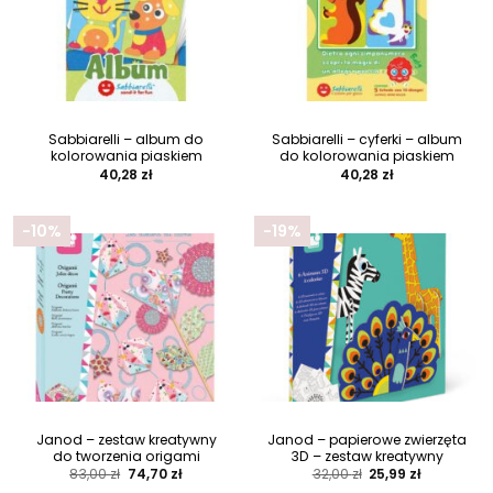
Sabbiarelli – album do
Sabbiarelli – cyferki – album
kolorowania piaskiem
do kolorowania piaskiem
40,28
zł
40,28
zł
-10%
-19%
Janod – zestaw kreatywny
Janod – papierowe zwierzęta
do tworzenia origami
3D – zestaw kreatywny
Pierwotna
Aktualna
Pierwotna
Aktualna
83,00
zł
74,70
zł
32,00
zł
25,99
zł
cena
cena
cena
cena