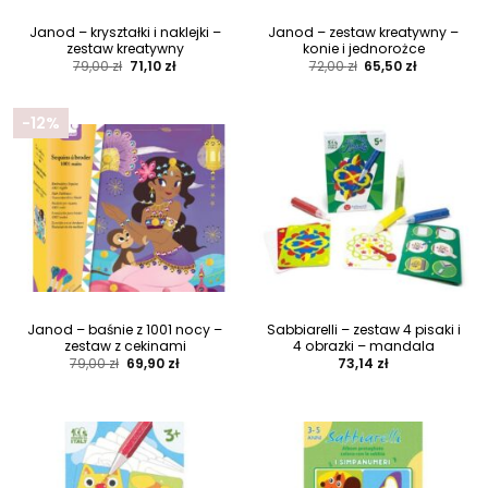
Janod – kryształki i naklejki –
Janod – zestaw kreatywny –
zestaw kreatywny
konie i jednorożce
Pierwotna
Aktualna
Pierwotna
Aktualna
79,00
zł
71,10
zł
72,00
zł
65,50
zł
cena
cena
cena
cena
wynosiła:
wynosi:
wynosiła:
wynosi:
79,00 zł.
71,10 zł.
72,00 zł.
65,50 zł.
-12%
Janod – baśnie z 1001 nocy –
Sabbiarelli – zestaw 4 pisaki i
zestaw z cekinami
4 obrazki – mandala
Pierwotna
Aktualna
79,00
zł
69,90
zł
73,14
zł
cena
cena
wynosiła:
wynosi:
79,00 zł.
69,90 zł.