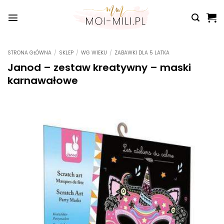
Przewiń
do
zawartości
STRONA GŁÓWNA
/
SKLEP
/
WG WIEKU
/
ZABAWKI DLA 5 LATKA
Janod – zestaw kreatywny – maski
karnawałowe