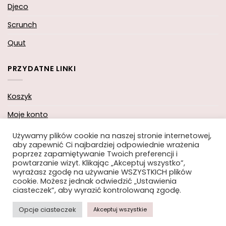
Djeco
Scrunch
Quut
PRZYDATNE LINKI
Koszyk
Moje konto
Zamówienie
Używamy plików cookie na naszej stronie internetowej,
aby zapewnić Ci najbardziej odpowiednie wrażenia
poprzez zapamiętywanie Twoich preferencji i
powtarzanie wizyt. Klikając „Akceptuj wszystko”,
wyrażasz zgodę na używanie WSZYSTKICH plików
cookie. Możesz jednak odwiedzić „Ustawienia
Copyright 2026 ©
Moi-Mili.pl
ciasteczek”, aby wyrazić kontrolowaną zgodę.
Opcje ciasteczek
Akceptuj wszystkie