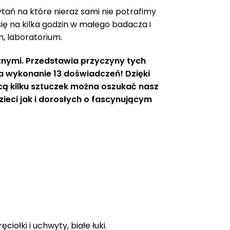
ytań na które nieraz sami nie potrafimy
ę na kilka godzin w małego badacza i
 laboratorium.
znymi. Przedstawia przyczyny tych
a wykonanie 13 doświadczeń! Dzięki
cą kilku sztuczek można oszukać nasz
eci jak i dorosłych o fascynującym
ołki i uchwyty, białe łuki.