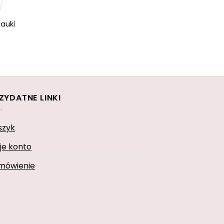
auki
ZYDATNE LINKI
szyk
je konto
mówienie