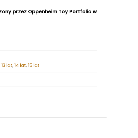
zony przez Oppenheim Toy Portfolio w
,
13 lat
,
14 lat
,
15 lat