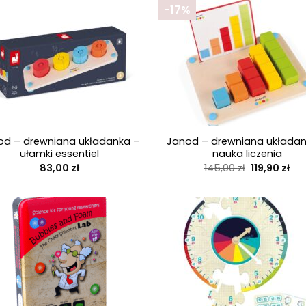
-17%
+
od – drewniana układanka –
Janod – drewniana układan
ułamki essentiel
nauka liczenia
Pierwotna
Akt
83,00
zł
145,00
zł
119,90
zł
cena
ce
wynosiła:
wyn
145,00 zł.
119,