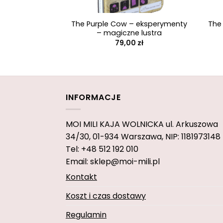
+
+
The Purple Cow – eksperymenty
The
– magiczne lustra
79,00
zł
INFORMACJE
MOI MILI KAJA WOLNICKA
ul. Arkuszowa
34/30,
01-934 Warszawa, NIP: 1181973148
Tel: +48 512 192 010
Email: sklep@moi-mili.pl
Kontakt
Koszt i czas dostawy
Regulamin