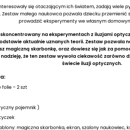
interesowały się otaczającym ich światem, zadają wiele p
 Zestaw małego naukowca pozwala dziecku przemienić si
prowadzić eksperymenty we własnym domowym,
 skoncentrowany na eksperymentach z iluzjami optyc
odstawie aktualnie uznanych teorii. Zestaw pozwala n
z magiczną skarbonkę, oraz dowiesz się jak za pomo
nadzieję, że ten zestaw wywoła ciekawość zarówno dzi
świecie iluzji optycznych.
a:
folie – 2 szt
ryczny pojemnik )
tyczek
lony: magiczna skarbonka, ekran, szalony naukowiec, kręci