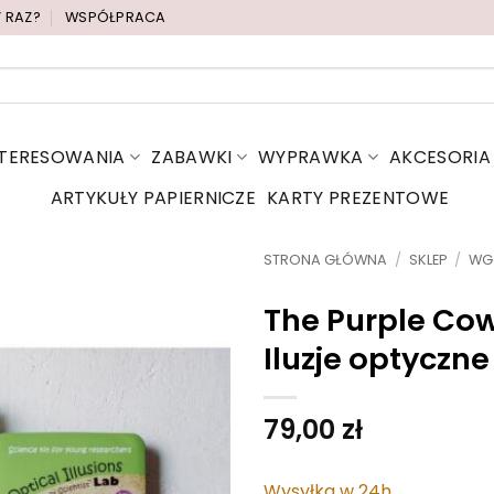
Y RAZ?
WSPÓŁPRACA
NTERESOWANIA
ZABAWKI
WYPRAWKA
AKCESORIA
ARTYKUŁY PAPIERNICZE
KARTY PREZENTOWE
STRONA GŁÓWNA
/
SKLEP
/
WG
The Purple Co
Iluzje optyczne
79,00
zł
Wysyłka w 24h