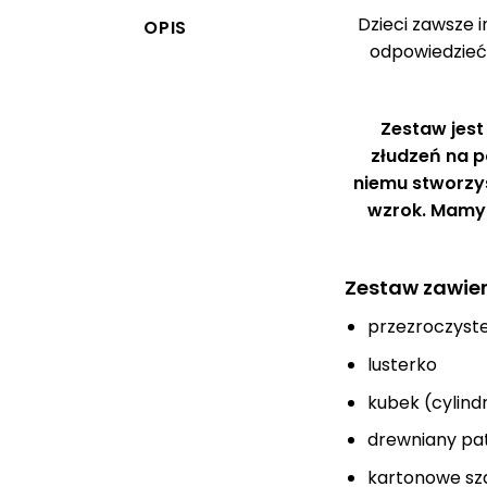
Dzieci zawsze 
OPIS
odpowiedzieć.
Zestaw jest
złudzeń na p
niemu stworzys
wzrok. Mamy 
Zestaw zawier
przezroczyste 
lusterko
kubek (cylind
drewniany pa
kartonowe szab