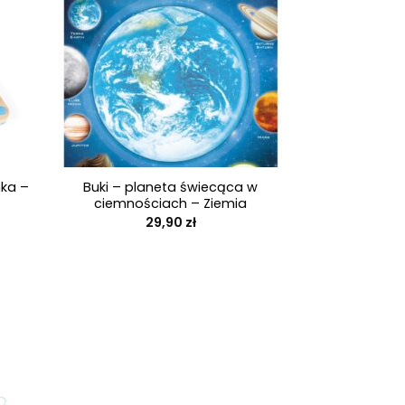
+
ka –
Buki – planeta świecąca w
ciemnościach – Ziemia
ualna
29,90
zł
na
osi:
90 zł.