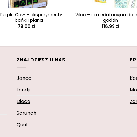
+
 Purple Cow – eksperymenty
Vilac – gra edukacyjna do n
– bańki i piana
godzin
79,00
zł
118,99
zł
ZNAJDZIESZ U NAS
PR
Janod
Ko
Londji
Mo
Djeco
Za
Scrunch
Quut