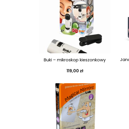
+
+
Jan
Buki – mikroskop kieszonkowy
119,00
zł