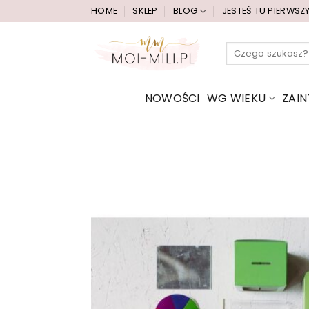
Przewiń
HOME
SKLEP
BLOG
JESTEŚ TU PIERWSZ
do
zawartości
Szukaj:
NOWOŚCI
WG WIEKU
ZAI