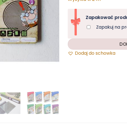
Zapakować produ
Zapakuj na p
DO
Dodaj do schowka