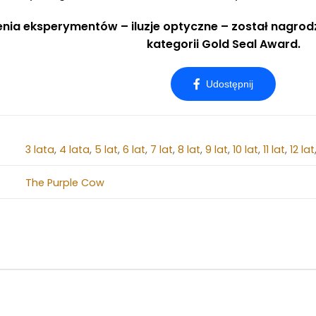
enia eksperymentów – iluzje optyczne – został nagrod
kategorii Gold Seal Award.
3 lata
,
4 lata
,
5 lat
,
6 lat
,
7 lat
,
8 lat
,
9 lat
,
10 lat
,
11 lat
,
12 lat
The Purple Cow