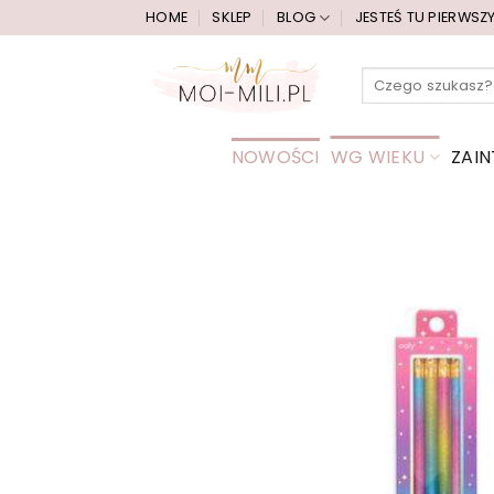
Przewiń
HOME
SKLEP
BLOG
JESTEŚ TU PIERWSZ
do
zawartości
Szukaj:
NOWOŚCI
WG WIEKU
ZAI