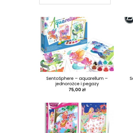
+
+
SentoSphere – aquarellum –
S
jednorożce i pegazy
75,00
zł