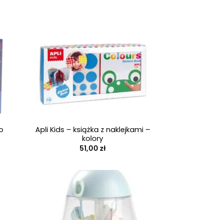
+
o
Apli Kids – książka z naklejkami –
kolory
51,00
zł