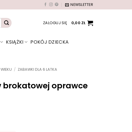
NEWSLETTER
ZALOGUJ SIĘ
0,00
ZŁ
KSIĄŻKI
POKÓJ DZIECKA
 WIEKU
/
ZABAWKI DLA 6 LATKA
w brokatowej oprawce