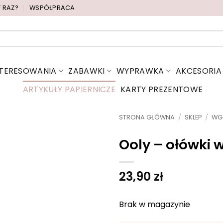
Y RAZ?
WSPÓŁPRACA
NTERESOWANIA
ZABAWKI
WYPRAWKA
AKCESORIA
ARTYKUŁY PAPIERNICZE
KARTY PREZENTOWE
STRONA GŁÓWNA
/
SKLEP
/
WG
Ooly – ołówki 
23,90
zł
Brak w magazynie