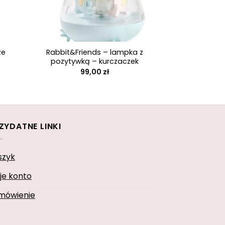
+
ze
Rabbit&Friends – lampka z
pozytywką – kurczaczek
99,00
zł
ZYDATNE LINKI
szyk
je konto
mówienie