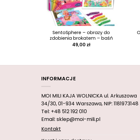
+
+
SentoSphere – obrazy do
O
zdobienia brokatem – baśń
49,00
zł
INFORMACJE
MOI MILI KAJA WOLNICKA
ul. Arkuszowa
34/30,
01-934 Warszawa, NIP: 1181973148
Tel: +48 512 192 010
Email: sklep@moi-mili.pl
Kontakt