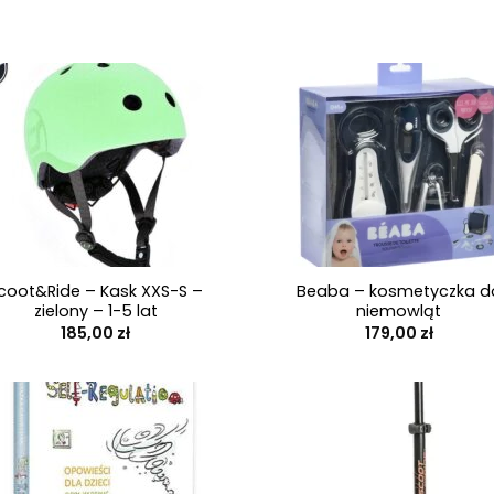
+
coot&Ride – Kask XXS-S –
Beaba – kosmetyczka d
zielony – 1-5 lat
niemowląt
185,00
zł
179,00
zł