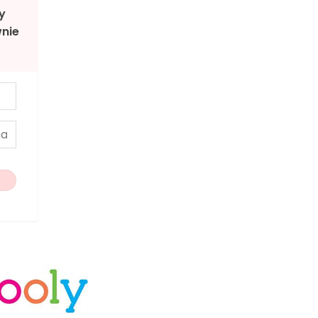
y
nie