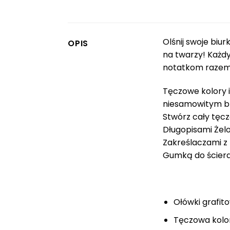
Olśnij swoje biu
OPIS
na twarzy! Każdy
notatkom razem 
Tęczowe kolory i
niesamowitym bla
Stwórz cały tęcz
Długopisami Żel
Zakreślaczami z
Gumką do ściera
Ołówki grafit
Tęczowa kolo