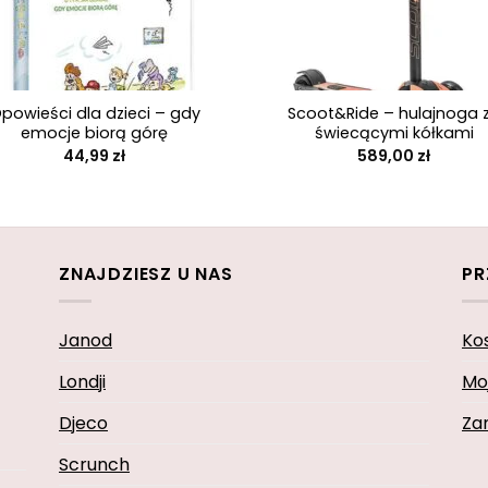
+
powieści dla dzieci – gdy
Scoot&Ride – hulajnoga 
emocje biorą górę
świecącymi kółkami
44,99
zł
589,00
zł
ZNAJDZIESZ U NAS
PR
Janod
Ko
Londji
Mo
Djeco
Za
Scrunch