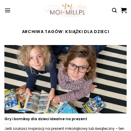
Przewiń
do
zawartości
ARCHIWA TAGÓW:
KSIĄŻKI DLA DZIECI
Gry i komiksy dla dzieci idealne na prezent
Jeśli szukasz inspiracji na prezent mikołajkowy lub świąteczny – ten