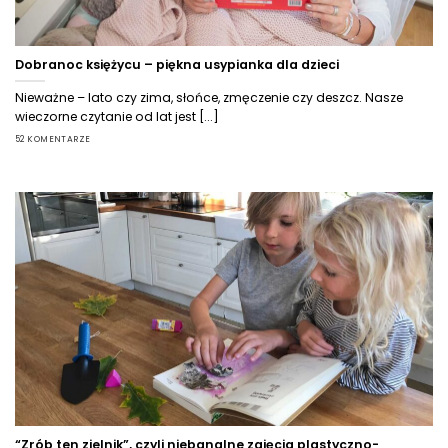
Dobranoc księżycu – piękna usypianka dla dzieci
Nieważne – lato czy zima, słońce, zmęczenie czy deszcz. Nasze
wieczorne czytanie od lat jest [...]
52 KOMENTARZE
“Zrób ten zielnik”, czyli niebanalne zajęcia plastyczno-